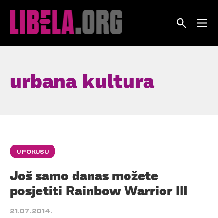
Skip
to
content
urbana kultura
U FOKUSU
Još samo danas možete
posjetiti Rainbow Warrior III
21.07.2014.