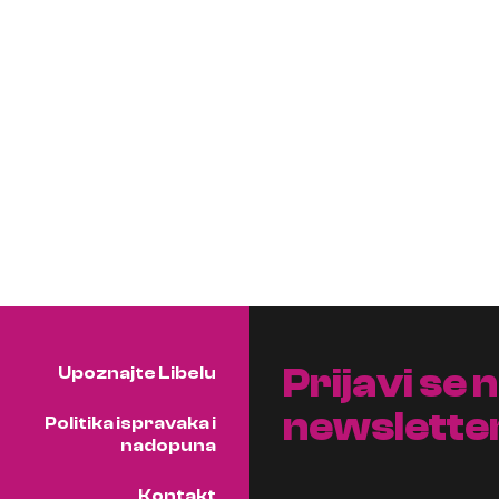
Prijavi se 
Upoznajte Libelu
newslette
Politika ispravaka i
nadopuna
Kontakt