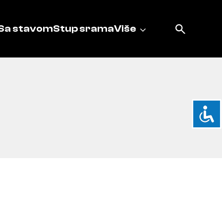
Sa stavom
Stup srama
Više