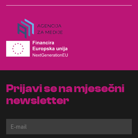
Prijavi se na mjesečni
newsletter