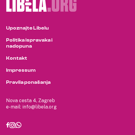
Upoznajte Libelu
Politika ispravaka i
nadopuna
Kontakt
Impressum
Pravila ponašanja
Nova cesta 4, Zagreb
e-mail:
info@libela.org