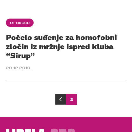
U FOKUSU
Počelo suđenje za homofobni
zločin iz mržnje ispred kluba
“Sirup”
29.12.2010.
Posts
2
pagination