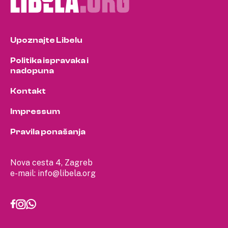
Upoznajte Libelu
Politika ispravaka i
nadopuna
Kontakt
Impressum
Pravila ponašanja
Nova cesta 4, Zagreb
e-mail:
info@libela.org