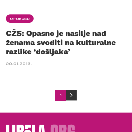
U FOKUSU
CŽS: Opasno je nasilje nad
ženama svoditi na kulturalne
razlike ‘došljaka’
20.01.2016.
Posts
1
pagination