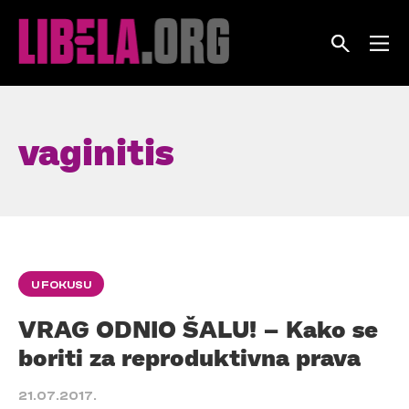
Skip
to
content
vaginitis
U FOKUSU
VRAG ODNIO ŠALU! – Kako se
boriti za reproduktivna prava
21.07.2017.