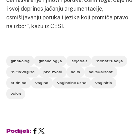
i svoj doprinos jačanju argumentacije,
osmišljavanju poruka i jezika koji promiče pravo
na izbor”, kažu iz CESI.
ginekolog
ginekologija
iscjedak
menstruacija
miris vagine
proizvodi
seks
seksualnost
stidnica
vagina
vaginalne usne
vaginitis
vulva
Podijeli: