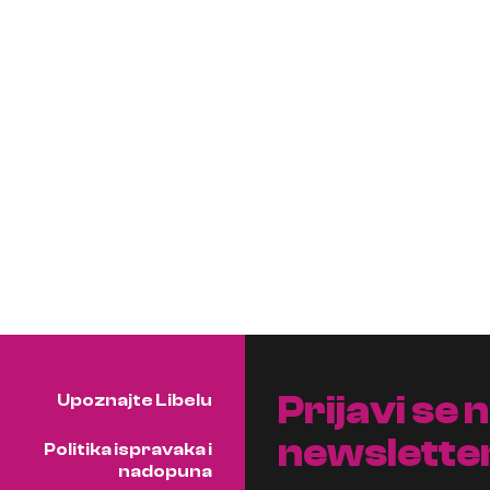
Prijavi se 
Upoznajte Libelu
newslette
Politika ispravaka i
nadopuna