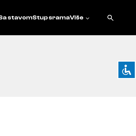
Sa stavom
Stup srama
Više