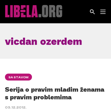
Skip
to
content
vicdan ozerdem
SA STAVOM
Serija o pravim mladim ženama
s pravim problemima
03.12.2012.