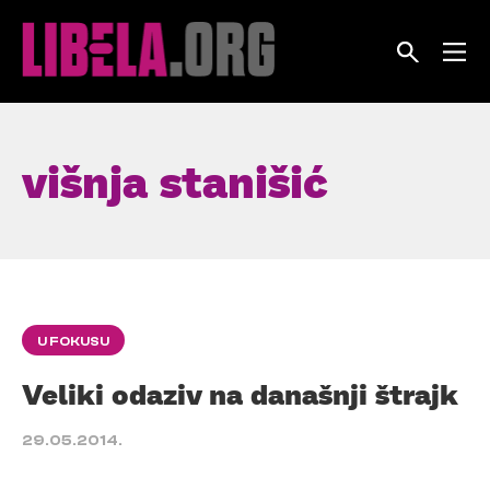
Skip
to
content
višnja stanišić
U FOKUSU
Veliki odaziv na današnji štrajk
29.05.2014.