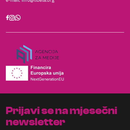
e-mail:
info@libela.org
Prijavi se na mjesečni
newsletter