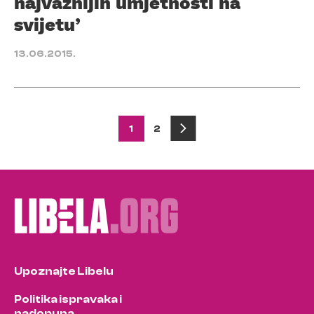
najvažnijih umjetnosti na
svijetu’
13.06.2015.
Posts
1
2
pagination
Upoznajte Libelu
Politika ispravaka i
nadopuna