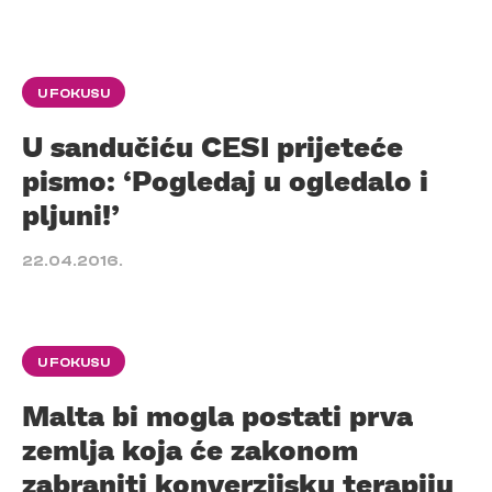
U FOKUSU
U sandučiću CESI prijeteće
pismo: ‘Pogledaj u ogledalo i
pljuni!’
22.04.2016.
U FOKUSU
Malta bi mogla postati prva
zemlja koja će zakonom
zabraniti konverzijsku terapiju