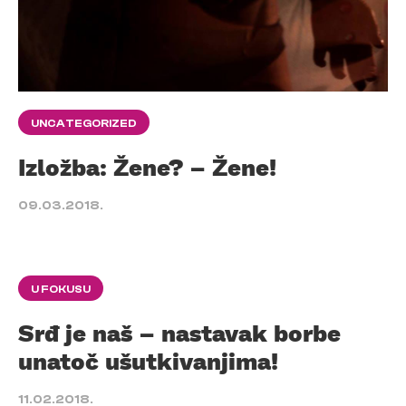
UNCATEGORIZED
Izložba: Žene? – Žene!
09.03.2018.
U FOKUSU
Srđ je naš – nastavak borbe
unatoč ušutkivanjima!
11.02.2018.