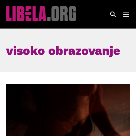
Skip
to
content
visoko obrazovanje