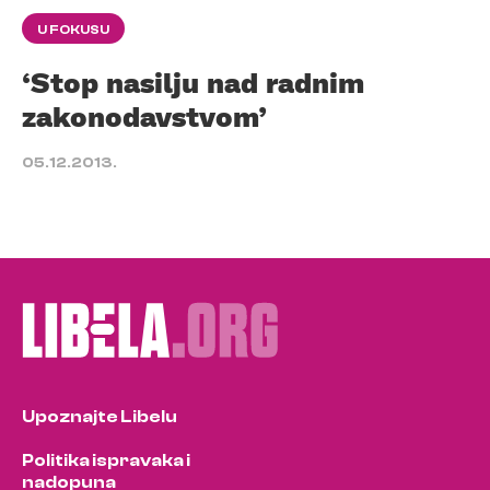
U FOKUSU
‘Stop nasilju nad radnim
zakonodavstvom’
05.12.2013.
Upoznajte Libelu
Politika ispravaka i
nadopuna