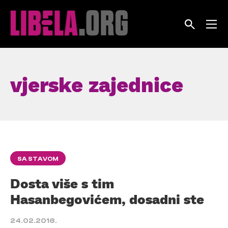
Skip
to
content
vjerske zajednice
SA STAVOM
Dosta više s tim
Hasanbegovićem, dosadni ste
24.02.2016.