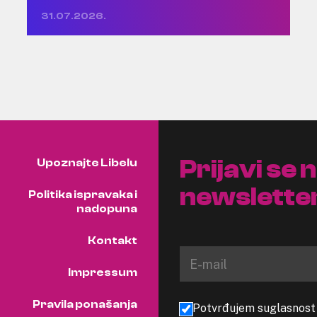
31.07.2026.
Prijavi se 
Upoznajte Libelu
newslette
Politika ispravaka i
nadopuna
Kontakt
Impressum
Pravila ponašanja
Potvrđujem suglasnost s