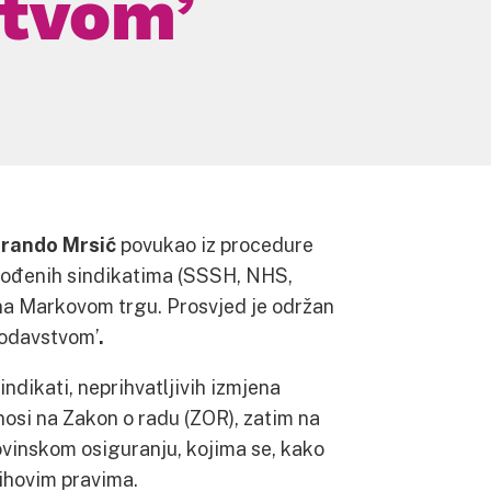
tvom’
rando Mrsić
povukao iz procedure
edvođenih sindikatima (SSSH, NHS,
a Markovom trgu. Prosvjed je održan
nodavstvom’
.
ndikati, neprihvatljivih izmjena
osi na Zakon o radu (ZOR), zatim na
vinskom osiguranju, kojima se, kako
jihovim pravima.