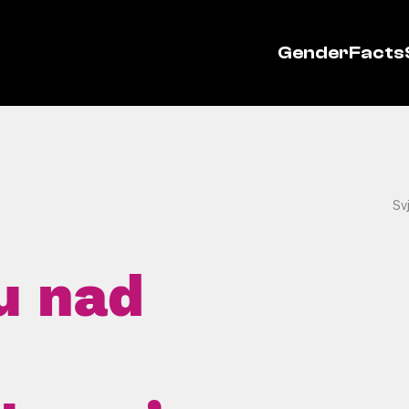
GenderFacts
Sv
ju nad