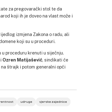
kate za pregovarački stol te da
arod koji ih je doveo na vlast može i
rijedlog izmjena Zakona o radu, ali
 domene koji su u proceduri.
 u proceduru krenuti u siječnju.
i
Ozren Matijašević
, sindikati će
 na štrajk i potom generalni opći
rentnost
udruge
vjerske zajednice