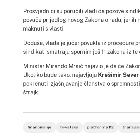
Prosvjednici su poručili vladi da pozove sindi
povuče prijedlog novog Zakona o radu, jer ih n
maknuti s vlasti.
Doduše, vlada je jučer povukla iz procedure p
sindikati smatraju spornim još 11 zakona iz te
Ministar Mirando Mrsić najavio je da će Zakon
Ukoliko bude tako, najavljuju
Krešimir Sever
pokrenuti izjašnjavanje članstva o spremnosti
štrajk.
financiranje
hrvatska
platforma 112
transpa