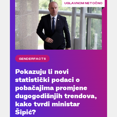
UGLAVNOM NETOČNO
GENDERFACTS
Pokazuju li novi
statistički podaci o
pobačajima promjene
dugogodišnjih trendova,
kako tvrdi ministar
Šipić?