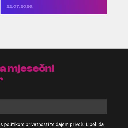
22.07.2026.
na mjesečni
r
 politikom privatnosti te dajem privolu Libeli da