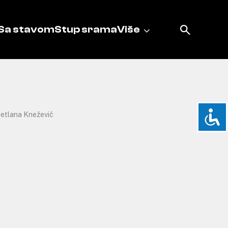
Sa stavom
Stup srama
Više
jetlana Knežević