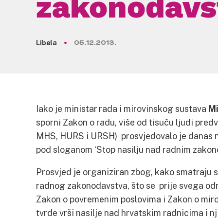
zakonodavs
Libela
05.12.2013.
Iako je ministar rada i mirovinskog sustava
Mi
sporni Zakon o radu, više od tisuću ljudi pr
MHS, HURS i URSH) prosvjedovalo je danas n
pod sloganom ‘Stop nasilju nad radnim zako
Prosvjed je organiziran zbog, kako smatraju si
radnog zakonodavstva, što se prije svega odn
Zakon o povremenim poslovima i Zakon o miro
tvrde vrši nasilje nad hrvatskim radnicima i n