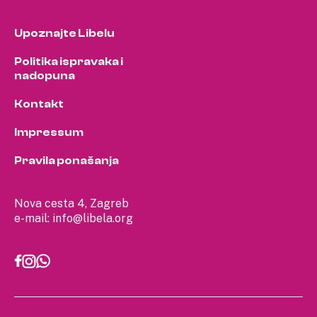
Upoznajte Libelu
Politika ispravaka i
nadopuna
Kontakt
Impressum
Pravila ponašanja
Nova cesta 4, Zagreb
e-mail:
info@libela.org