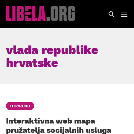
Skip
to
content
vlada republike
hrvatske
U FOKUSU
Interaktivna web mapa
pružatelja socijalnih usluga