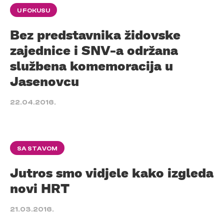
U FOKUSU
Bez predstavnika židovske
zajednice i SNV-a održana
službena komemoracija u
Jasenovcu
22.04.2016.
SA STAVOM
Jutros smo vidjele kako izgleda
novi HRT
21.03.2016.