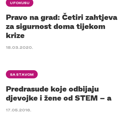
U FOKUSU
Pravo na grad: Četiri zahtjeva
za sigurnost doma tijekom
krize
18.03.2020.
SA STAVOM
Predrasude koje odbijaju
djevojke i žene od STEM – a
17.05.2016.