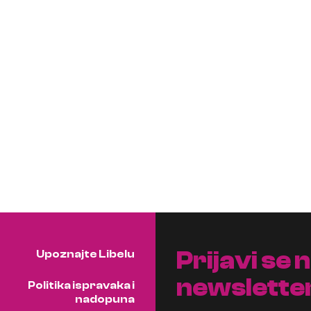
Prijavi se 
Upoznajte Libelu
newslette
Politika ispravaka i
nadopuna