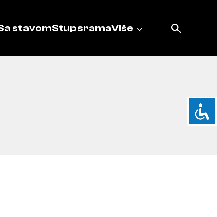
Sa stavom
Stup srama
Više