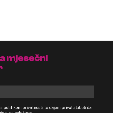
na mjesečni
r
 politikom privatnosti te dajem privolu Libeli da
anje e-newslettera