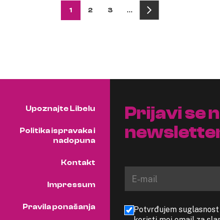
1
2
3
…
Prijavi se 
Upoznajte Libelu
newslette
Politika ispravaka i
nadopuna
Kontakt
Impressum
Pravila ponašanja
Potvrđujem suglasnost s
koristi moj email za sl