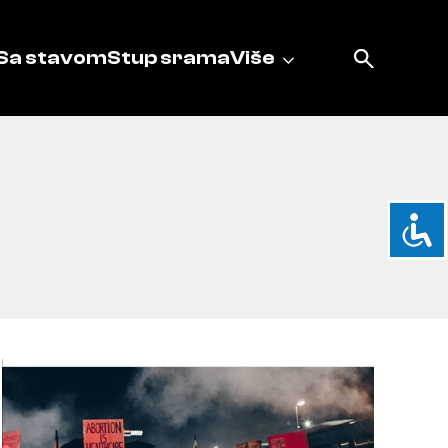
Sa stavom
Stup srama
Više