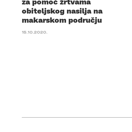
za pomoć žrtvama
obiteljskog nasilja na
makarskom području
15.10.2020.