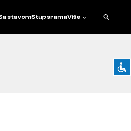
Sa stavom
Stup srama
Više