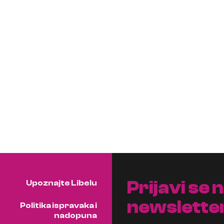
Prijavi se 
Upoznajte Libelu
newslette
Politika ispravaka i
nadopuna