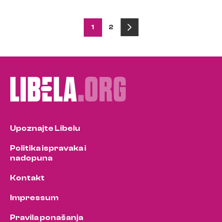
Posts
1
2
pagination
Upoznajte Libelu
Politika ispravaka i
nadopuna
Kontakt
Impressum
Pravila ponašanja