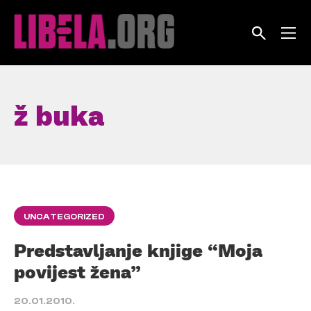
Skip
to
content
ž buka
UNCATEGORIZED
Predstavljanje knjige “Moja
povijest žena”
20.01.2010.