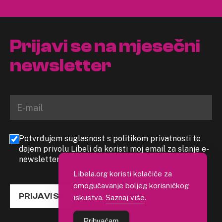
Prijavi se na mjesečni
newsletter
Potvrđujem suglasnost s politikom privatnosti te
dajem privolu Libeli da koristi moj email za slanje e-
newslettera
Libela.org koristi kolačiće za
omogućavanje boljeg korisničkog
PRIJAVI SE
iskustva.
Saznaj više
.
Prihvaćam