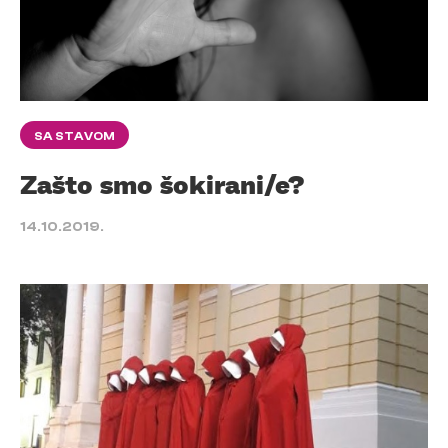
SA STAVOM
Zašto smo šokirani/e?
14.10.2019.