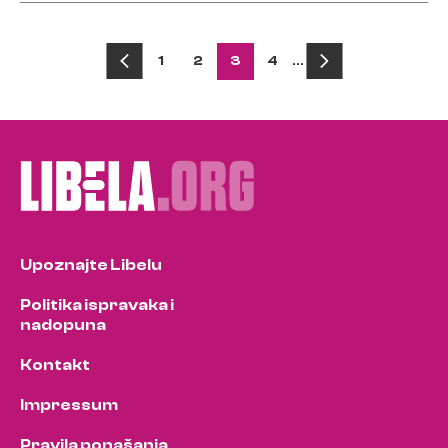
Posts
1
2
3
4
…
pagination
Upoznajte Libelu
Politika ispravaka i
nadopuna
Kontakt
Impressum
Pravila ponašanja