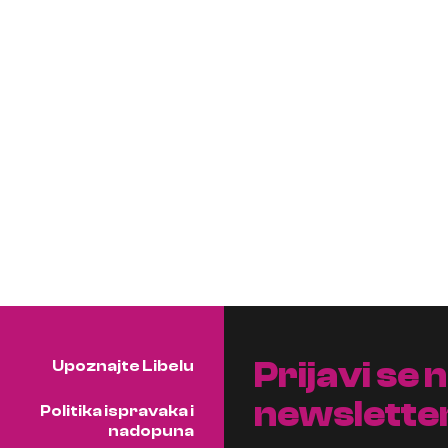
Prijavi se 
Upoznajte Libelu
newslette
Politika ispravaka i
nadopuna