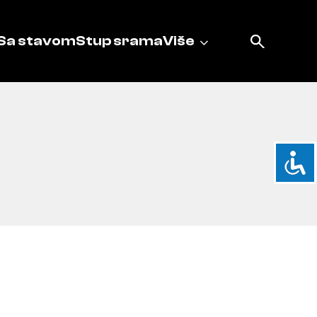
Sa stavom
Stup srama
Više