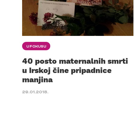
U FOKUSU
40 posto maternalnih smrti
u Irskoj čine pripadnice
manjina
29.01.2018.