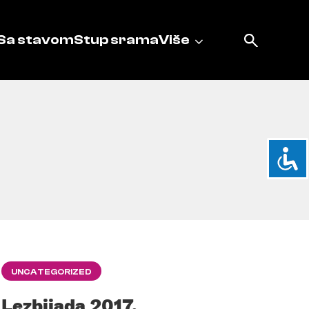
Sa stavom
Stup srama
Više
UNCATEGORIZED
Lezbijada 2017.