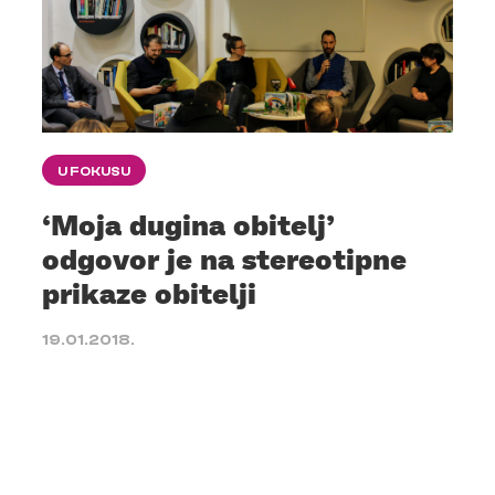
U FOKUSU
‘Moja dugina obitelj’
odgovor je na stereotipne
prikaze obitelji
19.01.2018.