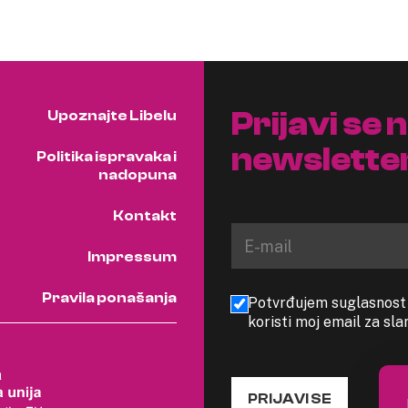
Prijavi se 
Upoznajte Libelu
newslette
Politika ispravaka i
nadopuna
Kontakt
Impressum
Pravila ponašanja
Potvrđujem suglasnost s
koristi moj email za sl
PRIJAVI SE