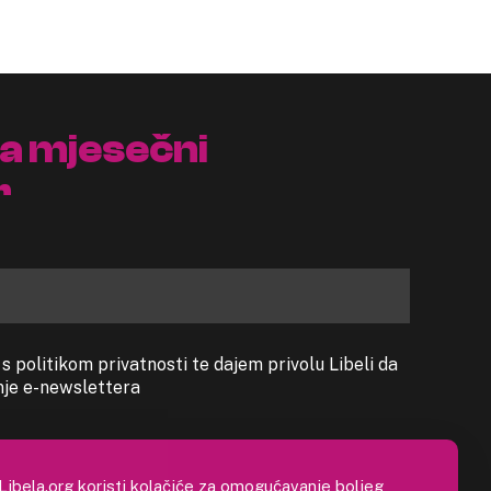
na mjesečni
r
 politikom privatnosti te dajem privolu Libeli da
anje e-newslettera
Libela.org koristi kolačiće za omogućavanje boljeg