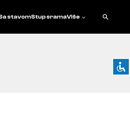
Sa stavom
Stup srama
Više