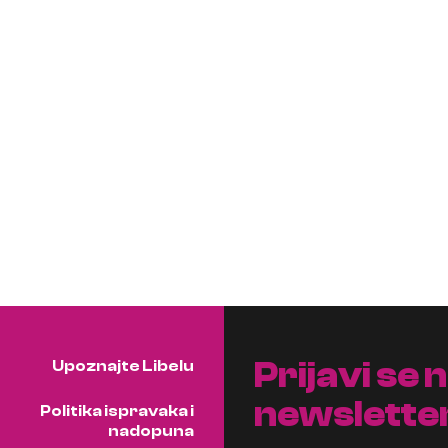
Prijavi se 
Upoznajte Libelu
newslette
Politika ispravaka i
nadopuna