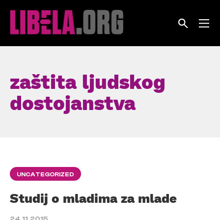
Skip
to
content
zaštita ljudskog
dostojanstva
UNCATEGORIZED
Studij o mladima za mlade
24.11.2015.