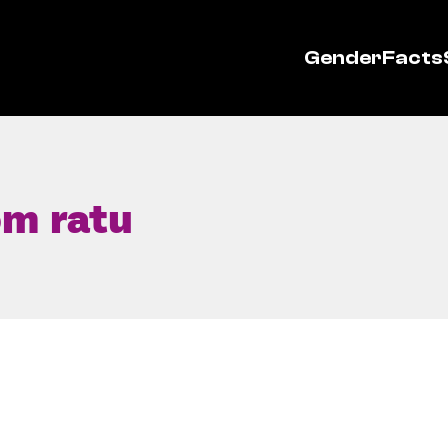
GenderFacts
om ratu