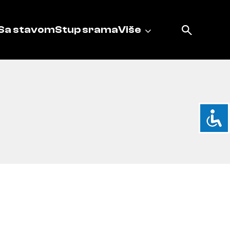
Sa stavom
Stup srama
Više