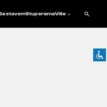
Sa stavom
Stup srama
Više