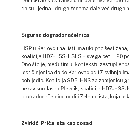
Demokratska stranka umirovljenika kandidiral
da su i jedna i druga ženama dale već druga m
Sigurna dogradonačelnica
HSP u Karlovcu na listi ima ukupno šest žena, 
koalicija HDZ-HSS-HSLS – svega pet ili 20 po
Ono što je, međutim, u kontekstu zastupljenos
jest činjenica da će Karlovac od 17. svibnja 
pobijedio. Koalicija SDP-HNS za zamjenicu g
nezavisnu Jasna Plevnik, koalicija HDZ-HSS-
dogradonačelnicu nudi i Zelena lista, koja je
Zvirkić: Priča ista kao dosad