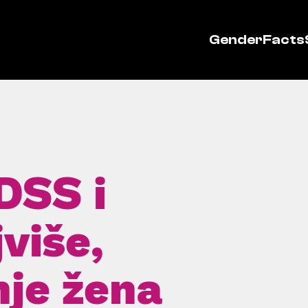
GenderFacts
DSS i
više,
je žena