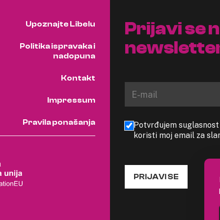
Prijavi se 
Upoznajte Libelu
newslette
Politika ispravaka i
nadopuna
Kontakt
Impressum
Pravila ponašanja
Potvrđujem suglasnost s
koristi moj email za sl
PRIJAVI SE