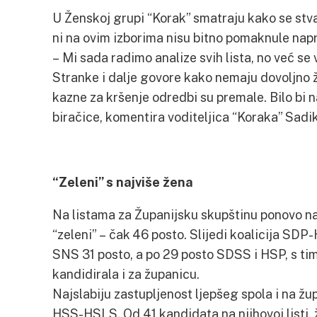
U Ženskoj grupi “Korak” smatraju kako se stva
ni na ovim izborima nisu bitno pomaknule napr
– Mi sada radimo analize svih lista, no već se 
Stranke i dalje govore kako nemaju dovoljno že
kazne za kršenje odredbi su premale. Bilo bi 
biračice, komentira voditeljica “Koraka” Sadik
“Zeleni” s najviše žena
Na listama za Županijsku skupštinu ponovo na
“zeleni” – čak 46 posto. Slijedi koalicija SD
SNS 31 posto, a po 29 posto SDSS i HSP, s tim
kandidirala i za županicu.
Najslabiju zastupljenost ljepšeg spola i na žu
HSS-HSLS. Od 41 kandidata na njihovoj listi, 