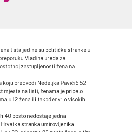
a lista jedine su političke stranke u
 preporuku Vladina ureda za
stotnoj zastupljenosti žena na
a koju predvodi Nedeljka Pavičić 52
t mjesta na listi, ženama je pripalo
imaju 12 žena ili također vrlo visokih
nih 40 posto nedostaje jedna
. Hrvatka stranka umirovljenika i