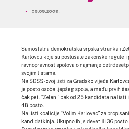
06.05.2009.
Samostalna demokratska srpska stranka i Zelen
Karlovcu koje su poslušale zakonske regule i
ravnopravnost spolova o najmanje četrdesetpo
svojim listama.
Na SDSS-ovoj listi za Gradsko vijeće Karlovc
je posto osoba ljepšeg spola, a među prvih šes
čak pet. “Zeleni” pak od 25 kandidata na listi 
48 posto.
Na listi koalicije “Volim Karlovac” za propisa
kandidatkinja. Ukupno ih je devet ili 36 posto