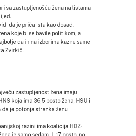
ri sa zastupljenošću žena na listama
ijed.
vidi da je priča ista kao dosad.
na koje bi se bavile politikom, a
najbolje da ih na izborima kazne same
a Zvirkić.
jveću zastupljenost žena imaju
P-HNS koja ima 36,5 posto žena, HSU i
 da je potonja stranka ženu
panijskoj razini ima koalicija HDZ-
žena je samo sedam ili 17 posto, no