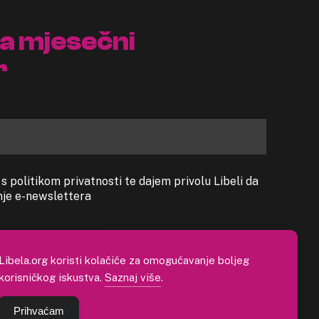
na mjesečni
r
 politikom privatnosti te dajem privolu Libeli da
anje e-newslettera
Libela.org koristi kolačiće za omogućavanje boljeg
korisničkog iskustva.
Saznaj više
.
Prihvaćam