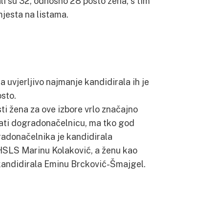
i su 32, odnosno 28 posto žena, s tim
jesta na listama.
a uvjerljivo najmanje kandidirala ih je
sto.
ti žena za ove izbore vrlo značajno
imati dogradonačelnicu, ma tko god
radonačelnika je kandidirala
HSLS Marinu Kolaković, a ženu kao
 kandidirala Eminu Brcković-Šmajgel.