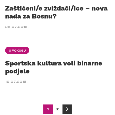
Zaštićeni/e zviždači/ice – nova
nada za Bosnu?
28.07.2015.
U FOKUSU
Sportska kultura voli binarne
podjele
19.07.2015.
Posts
1
2