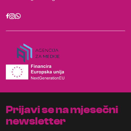
Prijavi se na mjesečni
newsletter