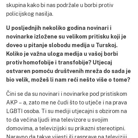
skupina kako bi nas podržale u borbi protiv
policijskog nasilja.
U posljednjih nekoliko godina novinari i
novinarke izložene su velikom pritisku koji je
doveo u pitanje slobodu medija u Turskoj.
Koliko je važna uloga medija u vašoj borbi
protiv homofobije i transfobije? Utjecaj
ostvaren pomoću društvenih mreža do sada je
bio velik, možeš li nam reći nešto više o tome?
Čini se da su novinari i novinarke pod pristiskom
AKP – a, zato me ne čudi što to utječe i na prava
LGBTI osoba. Ti su mediji utjecajni s obzirom na
to da većina ljudi ima televizore u svojim
domovima, a televizijski su prikazni stereotipni.
Naravno da takve vijesti ili rasprave na televiziji