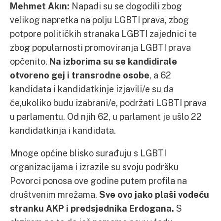
Mehmet Akın:
Napadi su se dogodili zbog
velikog napretka na polju LGBTI prava, zbog
potpore političkih stranaka LGBTI zajednici te
zbog popularnosti promoviranja LGBTI prava
općenito.
Na izborima su se kandidirale
otvoreno gej i transrodne osobe
, a 62
kandidata i kandidatkinje izjavili/e su da
će,ukoliko budu izabrani/e, podržati LGBTI prava
u parlamentu. Od njih 62, u parlament je ušlo 22
kandidatkinja i kandidata.
Mnoge općine blisko surađuju s LGBTI
organizacijama i izrazile su svoju podršku
Povorci ponosa ove godine putem profila na
društvenim mrežama.
Sve ovo jako plaši vodeću
stranku AKP i predsjednika Erdogana.
S