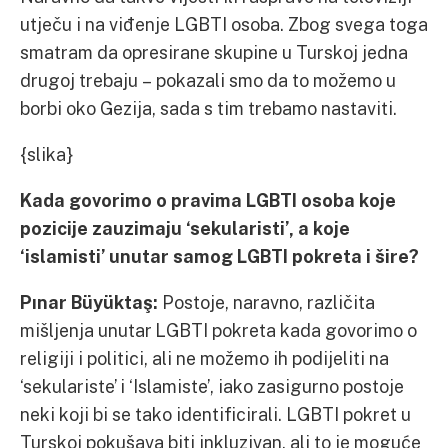
utječu i na viđenje LGBTI osoba. Zbog svega toga
smatram da opresirane skupine u Turskoj jedna
drugoj trebaju – pokazali smo da to možemo u
borbi oko Gezija, sada s tim trebamo nastaviti.
{slika}
Kada govorimo o pravima LGBTI osoba koje
pozicije zauzimaju ‘sekularisti’, a koje
‘islamisti’ unutar samog LGBTI pokreta i šire?
Pınar Büyüktaş:
Postoje, naravno, različita
mišljenja unutar LGBTI pokreta kada govorimo o
religiji i politici, ali ne možemo ih podijeliti na
‘sekulariste’ i ‘Islamiste’, iako zasigurno postoje
neki koji bi se tako identificirali. LGBTI pokret u
Turskoj pokušava biti inkluzivan, ali to je moguće