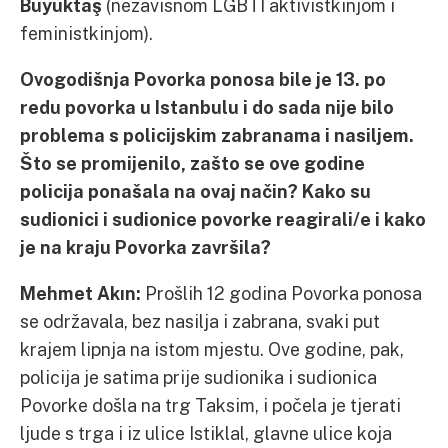
Büyüktaş
(nezavisnom LGBTI aktivistkinjom i
feministkinjom).
Ovogodišnja Povorka ponosa bile je 13. po
redu povorka u Istanbulu i do sada nije bilo
problema s policijskim zabranama i nasiljem.
Što se promijenilo, zašto se ove godine
policija ponašala na ovaj način? Kako su
sudionici i sudionice povorke reagirali/e i kako
je na kraju Povorka završila?
Mehmet Akın:
Prošlih 12 godina Povorka ponosa
se održavala, bez nasilja i zabrana, svaki put
krajem lipnja na istom mjestu. Ove godine, pak,
policija je satima prije sudionika i sudionica
Povorke došla na trg Taksim, i počela je tjerati
ljude s trga i iz ulice Istiklal, glavne ulice koja