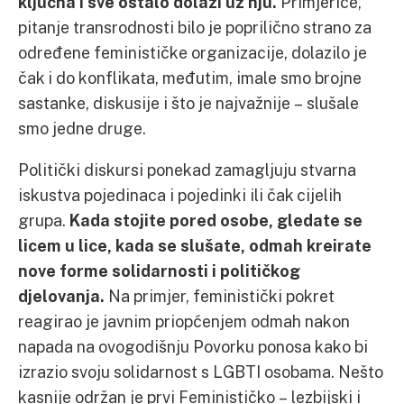
ključna i sve ostalo dolazi uz nju.
Primjerice,
pitanje transrodnosti bilo je poprilično strano za
određene feminističke organizacije, dolazilo je
čak i do konflikata, međutim, imale smo brojne
sastanke, diskusije i što je najvažnije – slušale
smo jedne druge.
Politički diskursi ponekad zamagljuju stvarna
iskustva pojedinaca i pojedinki ili čak cijelih
grupa.
Kada stojite pored osobe, gledate se
licem u lice, kada se slušate, odmah kreirate
nove forme solidarnosti i političkog
djelovanja.
Na primjer, feministički pokret
reagirao je javnim priopćenjem odmah nakon
napada na ovogodišnju Povorku ponosa kako bi
izrazio svoju solidarnost s LGBTI osobama. Nešto
kasnije održan je prvi Feminističko – lezbijski i