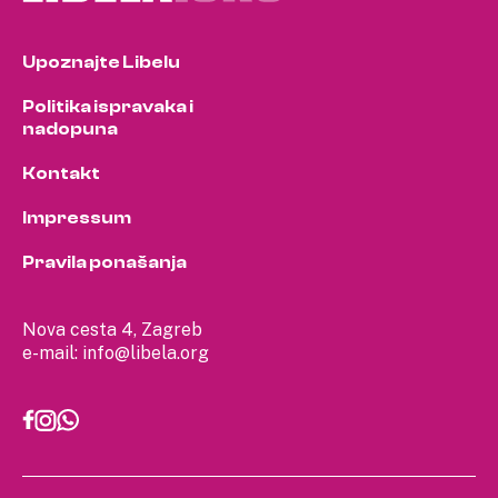
Upoznajte Libelu
Politika ispravaka i
nadopuna
Kontakt
Impressum
Pravila ponašanja
Nova cesta 4, Zagreb
e-mail:
info@libela.org