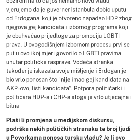
obzirom na to da još nemamo novu vladu,
vjerujemo da je guverner Istanbula dobio uputu
od Erdogana, koji je otvoreno napadao HDP zbog
njegova gej kandidata i izbornog programa koji
je obuhvaćao prijedloge za promociju LGBTI
prava. U ovogodišnjem izbornom procesu prvi se
put u ovolikoj mjeri govorilo o LGBTI pravima
unutar političke rasprave. Vodeća stranka
također je iskazala svoje mišljenje i Erdogan je
bio vrlo ponosan što “
nije
imao gej kandidata na
AKP-ovoj listi kandidata”. Potpora političarki i
političara HDP-a i CHP-a stoga je vrlo utjecajna i
bitna.
Plaši li promjena u medijskom diskursu,
podrška nekih političkih stranaka te broj ljudi
u Povorkama ponosa tursku vladu? Je li ovo