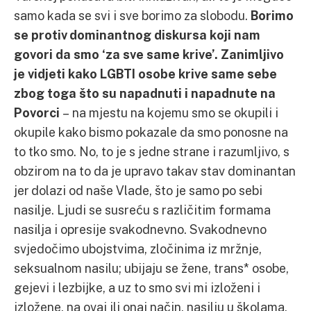
samo kada se svi i sve borimo za slobodu.
Borimo
se protiv dominantnog diskursa koji nam
govori da smo ‘za sve same krive’. Zanimljivo
je vidjeti kako LGBTI osobe krive same sebe
zbog toga što su napadnuti i napadnute na
Povorci
– na mjestu na kojemu smo se okupili i
okupile kako bismo pokazale da smo ponosne na
to tko smo. No, to je s jedne strane i razumljivo, s
obzirom na to da je upravo takav stav dominantan
jer dolazi od naše Vlade, što je samo po sebi
nasilje. Ljudi se susreću s različitim formama
nasilja i opresije svakodnevno. Svakodnevno
svjedočimo ubojstvima, zločinima iz mržnje,
seksualnom nasilu; ubijaju se žene, trans* osobe,
gejevi i lezbijke, a uz to smo svi mi izloženi i
izložene, na ovaj ili onaj način, nasilju u školama,