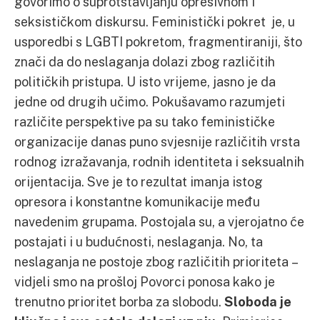
govorimo o suprotstavljanju opresivnom i
seksističkom diskursu. Feministički pokret je, u
usporedbi s LGBTI pokretom, fragmentiraniji, što
znači da do neslaganja dolazi zbog različitih
političkih pristupa. U isto vrijeme, jasno je da
jedne od drugih učimo. Pokušavamo razumjeti
različite perspektive pa su tako feminističke
organizacije danas puno svjesnije različitih vrsta
rodnog izražavanja, rodnih identiteta i seksualnih
orijentacija. Sve je to rezultat imanja istog
opresora i konstantne komunikacije među
navedenim grupama. Postojala su, a vjerojatno će
postajati i u budućnosti, neslaganja. No, ta
neslaganja ne postoje zbog različitih prioriteta –
vidjeli smo na prošloj Povorci ponosa kako je
trenutno prioritet borba za slobodu.
Sloboda je