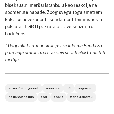
biseksualni marš u Istanbulu kao reakcija na
spomenute napade. Zbog svega toga smatram
kako će povezanost i solidarnost feminističkih
pokreta i LGBTI pokreta biti sve snažnija u
budućnosti.
* Ovaj tekst sufinanciran je sredstvima Fonda za
poticanje pluralizma i raznovrsnosti elektroničkih
medija.
američki nogomet
amerika
nfl
nogomet
nogometna liga
sad
sport
žene u sportu