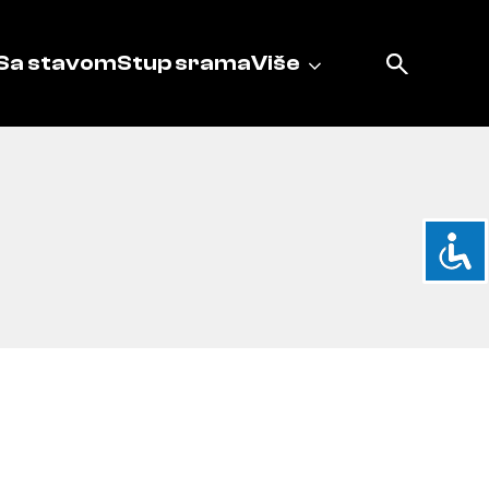
Sa stavom
Stup srama
Više