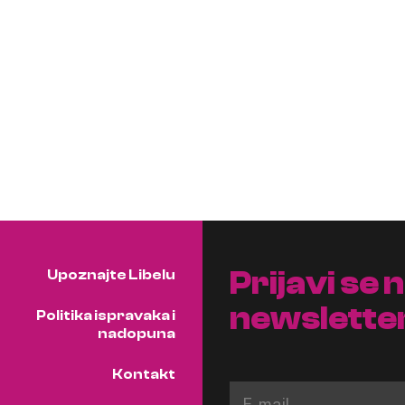
Prijavi se 
Upoznajte Libelu
newslette
Politika ispravaka i
nadopuna
Kontakt