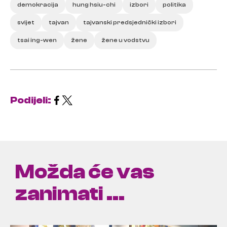
demokracija
hung hsiu-chi
izbori
politika
svijet
tajvan
tajvanski predsjednički izbori
tsai ing-wen
žene
žene u vodstvu
Podijeli:
Možda će vas
zanimati ...