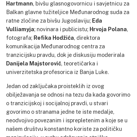
Hartmann
, bivšu glasnogovornicu i savjetnicu za
Balkan glavne tužiteljice Međunarodnog suda za
ratne zločine za bivšu Jugoslaviju;
Eda
Vulliamyja
; novinara i publicistu;
Hrvoja Polana
,
fotografa;
Refika Hodžića
, direktora
komunikacija Međunarodnog centra za
tranzicijsku pravdu, dok je diskusiju moderirala
Danijela Majstorović
, teoretičarka i
univerzitetska profesorica iz Banja Luke.
Jedan od zaključaka proisteklih iz ovog
obilježavanja se odnosi na tezu da kada govorimo
o tranzicijskoj i socijalnoj pravdi, u stvari
govorimo o stranama jedne te iste medalje,
neodvojivo povezanim i isprepletenim a koje se u
našem društvu konstantno koriste za političku