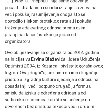
“Cilj ‘Noći u Trnopolju’, nije samo odavanje
počasti stradalima i solidariziranje sa žrtvama,
već i pokušaj razumijevanja onoga što se
dogodilo tijekom proteklog rata ali i pokušaj
traženja adekvatnog odnosa prema ovim
pitanjima danas” istekao je jedan od
organizatora.
Ovo obilježavanje se organizira od 2012. godine
na inicijativu
Ervina Blaževića
, lidera Udruženja
Optimisti 2004. iz Kozarca i bivšeg logoraša ovog
logora. Ovaj događaj ne samo da ima drugačiji
pristup u izgradnji kulture sjećanja u odnosu na
dosadašnji, već i potpuno drugačiju formu u
smislu da iziskuje određena odricanja od
sudionika i sudionica kao što su noćenje na
otvorenom bez pristupa tekućoj vodi i drugim