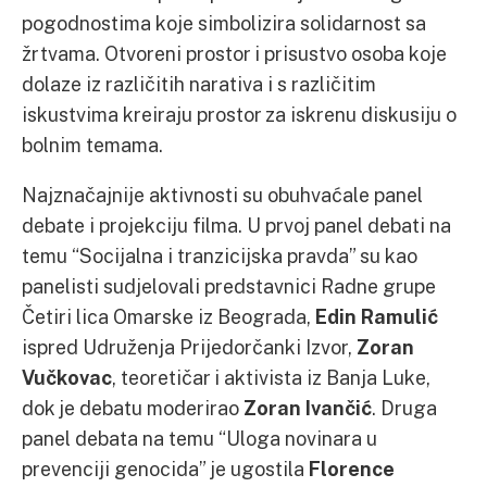
pogodnostima koje simbolizira solidarnost sa
žrtvama. Otvoreni prostor i prisustvo osoba koje
dolaze iz različitih narativa i s različitim
iskustvima kreiraju prostor za iskrenu diskusiju o
bolnim temama.
Najznačajnije aktivnosti su obuhvaćale panel
debate i projekciju filma. U prvoj panel debati na
temu “Socijalna i tranzicijska pravda” su kao
panelisti sudjelovali predstavnici Radne grupe
Četiri lica Omarske iz Beograda,
Edin Ramulić
ispred Udruženja Prijedorčanki Izvor,
Zoran
Vučkovac
, teoretičar i aktivista iz Banja Luke,
dok je debatu moderirao
Zoran Ivančić
. Druga
panel debata na temu “Uloga novinara u
prevenciji genocida” je ugostila
Florence