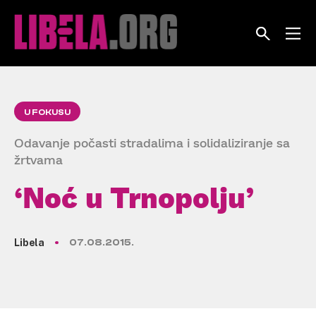
Skip
to
content
U FOKUSU
Odavanje počasti stradalima i solidaliziranje sa
žrtvama
‘Noć u Trnopolju’
Libela
07.08.2015.