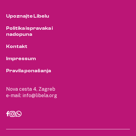
Upoznajte Libelu
Politika ispravaka i
nadopuna
Kontakt
Impressum
Pravila ponašanja
Nova cesta 4, Zagreb
e-mail:
info@libela.org