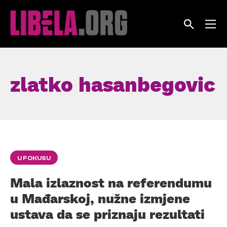
Skip
to
content
zlatko hasanbegovic
U FOKUSU
Mala izlaznost na referendumu
u Mađarskoj, nužne izmjene
ustava da se priznaju rezultati