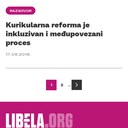
RAZGOVOR
Kurikularna reforma je
inkluzivan i međupovezani
proces
17.06.2016.
Posts
1
2
…
pagination