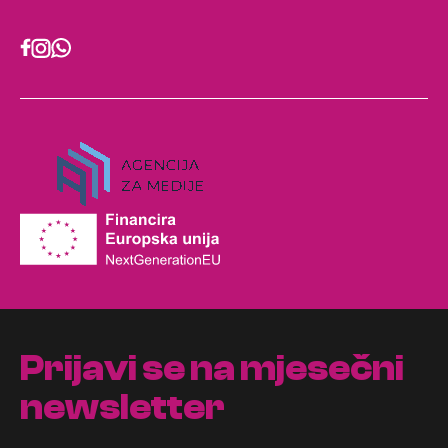
Prijavi se na mjesečni
newsletter