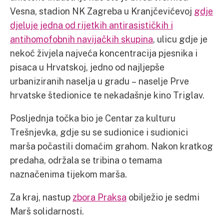
Vesna, stadion NK Zagreba u Kranjčevićevoj
gdje
djeluje jedna od rijetkih antirasističkih i
antihomofobnih navijačkih skupina
, ulicu gdje je
nekoć živjela najveća koncentracija pjesnika i
pisaca u Hrvatskoj, jedno od najljepše
urbaniziranih naselja u gradu – naselje Prve
hrvatske štedionice te nekadašnje kino Triglav.
Posljednja točka bio je Centar za kulturu
Trešnjevka, gdje su se sudionice i sudionici
marša počastili domaćim grahom. Nakon kratkog
predaha, održala se tribina o temama
naznačenima tijekom marša.
Za kraj, nastup
zbora Praksa
obilježio je sedmi
Marš solidarnosti.