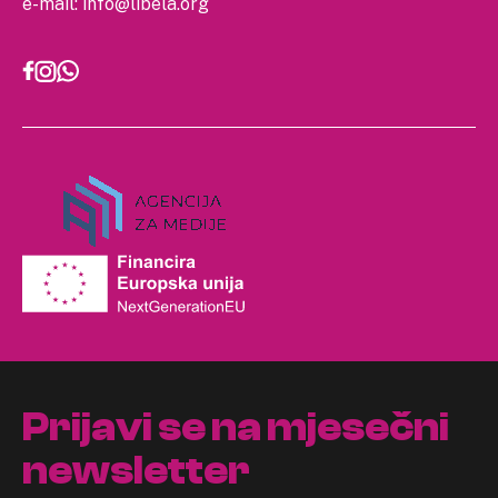
e-mail:
info@libela.org
Prijavi se na mjesečni
newsletter