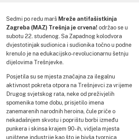
Sedmi po redu marš
Mreže antifašistkinja
Zagreba (MAZ)
Trešnja je crvena!
održao se u
subotu 22. studenog. Sa Zapadnog kolodvora
dvjestotinjak sudionica i sudionika točno u podne
krenulo je na edukacijsko-revolucionarnu šetnju
dijelovima Trešnjevke.
Posjetila su se mjesta značajna za ilegalnu
aktivnost pokreta otpora na Trešnjevci za vrijeme
Drugog svjetskog rata, neke od preživjelih
spomenika tome dobu, prisjetilo imena
zanemarenih narodnih heroina, čule priče o
nekadašnjem skvotu i poprištu borbi između
punkera i skinsa krajem 90-ih, vidjela mjesta
uništene industrije kao što je bivša tvornica