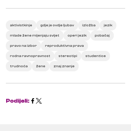
aktivistkinje
gdje je ovdje ljubav
izložba
jezik
mlade žene mijenjaju svijet
operi jezik
pobačaj
pravo na izbor
reproduktivna prava
rodna ravnopravnost
stereotipi
studentice
trudnoća
žene
znaj znanje
Podijeli: