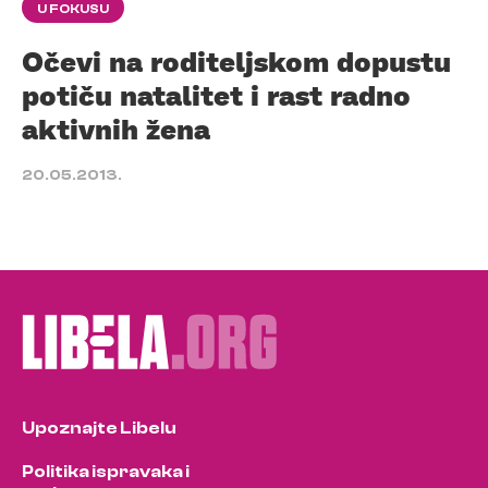
U FOKUSU
Očevi na roditeljskom dopustu
potiču natalitet i rast radno
aktivnih žena
20.05.2013.
Upoznajte Libelu
Politika ispravaka i