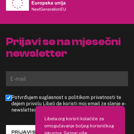
Prijavi se na mjesečni
newsletter
Potvrđujem suglasnost s politikom privatnosti te
dajem privolu Libeli da koristi moj email za slanje e-
newslettera
Libela.org koristi kolačiće za
omogućavanje boljeg korisničkog
PRIJAVI SE
iskustva.
Saznaj više
.