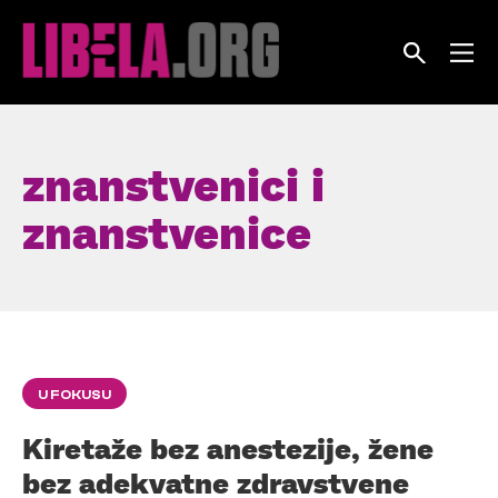
Skip
to
content
znanstvenici i
znanstvenice
U FOKUSU
Kiretaže bez anestezije, žene
bez adekvatne zdravstvene