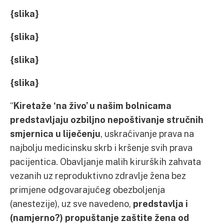
{slika}
{slika}
{slika}
{slika}
“
Kiretaže ‘na živo’ u našim bolnicama
predstavljaju ozbiljno nepoštivanje stručnih
smjernica u liječenju
, uskraćivanje prava na
najbolju medicinsku skrb i kršenje svih prava
pacijentica. Obavljanje malih kirurških zahvata
vezanih uz reproduktivno zdravlje žena bez
primjene odgovarajućeg obezboljenja
(anestezije), uz sve navedeno,
predstavlja i
(namjerno?) propuštanje zaštite žena od