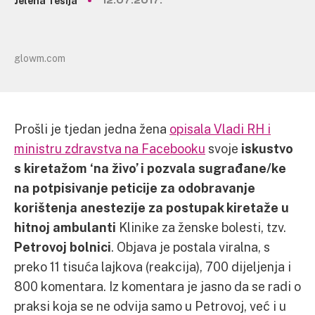
Jelena Tešija
12.07.2017.
glowm.com
Prošli je tjedan jedna žena
opisala Vladi RH i
ministru zdravstva na Facebooku
svoje
iskustvo
s kiretažom ‘na živo’ i pozvala sugrađane/ke
na potpisivanje peticije za odobravanje
korištenja anestezije za postupak kiretaže u
hitnoj ambulanti
Klinike za ženske bolesti, tzv.
Petrovoj bolnici
. Objava je postala viralna, s
preko 11 tisuća lajkova (reakcija), 700 dijeljenja i
800 komentara. Iz komentara je jasno da se radi o
praksi koja se ne odvija samo u Petrovoj, već i u