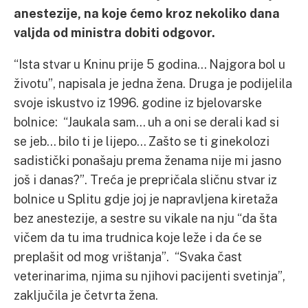
anestezije, na koje ćemo kroz nekoliko dana
valjda od ministra dobiti odgovor.
“Ista stvar u Kninu prije 5 godina… Najgora bol u
životu”, napisala je jedna žena. Druga je podijelila
svoje iskustvo iz 1996. godine iz bjelovarske
bolnice: “Jaukala sam… uh a oni se derali kad si
se jeb… bilo ti je lijepo… Zašto se ti ginekolozi
sadistički ponašaju prema ženama nije mi jasno
još i danas?”. Treća je prepričala sličnu stvar iz
bolnice u Splitu gdje joj je napravljena kiretaža
bez anestezije, a sestre su vikale na nju “da šta
vičem da tu ima trudnica koje leže i da će se
preplašit od mog vrištanja”. “Svaka čast
veterinarima, njima su njihovi pacijenti svetinja”,
zaključila je četvrta žena.