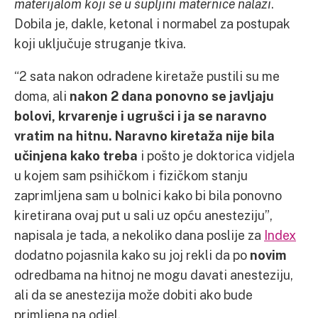
materijalom koji se u šupljini maternice nalazi
.
Dobila je, dakle, ketonal i normabel za postupak
koji uključuje struganje tkiva.
“2 sata nakon odradene kiretaže pustili su me
doma, ali
nakon 2 dana ponovno se javljaju
bolovi, krvarenje i ugrušci i ja se naravno
vratim na hitnu. Naravno kiretaža nije bila
učinjena kako treba
i pošto je doktorica vidjela
u kojem sam psihičkom i fizičkom stanju
zaprimljena sam u bolnici kako bi bila ponovno
kiretirana ovaj put u sali uz opću anesteziju”,
napisala je tada, a nekoliko dana poslije za
Index
dodatno pojasnila kako su joj rekli da po
novim
odredbama na hitnoj ne mogu davati anesteziju,
ali da se anestezija može dobiti ako bude
primljena na odjel.