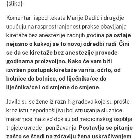
{slika}
Komentari ispod teksta Marije Dadić i drugdje
upućuju na rasprostranjenost prakse obavljanja
kiretaže bez anestezije zadnjih godina
pa ostaje
nejasno o kakvoj se to novoj odredbi radi
.
Čini
se da se kiretaže bez anestezije provode
godinama proizvoljno. Kako će vam biti
izvršen postupak kiretaže varira, očito, od
bolnice do bolnice, od liječnika/ce do
liječnika/ce i od smjene do smjene
.
Javile su se žene iz raznih gradova koje su prošle
kroz istu nepodnošljivu bol struganja sluznice
maternice ‘na živo’ dok su od medicinskog osoblja
trpjele uvrede i ponižavanja.
Postavlja se pitanje
zašto se štedi na zdravlju žena uskraćivanjem