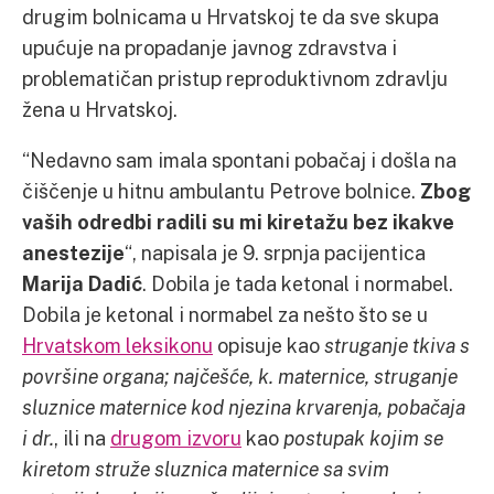
drugim bolnicama u Hrvatskoj te da sve skupa
upućuje na propadanje javnog zdravstva i
problematičan pristup reproduktivnom zdravlju
žena u Hrvatskoj.
“Nedavno sam imala spontani pobačaj i došla na
čiščenje u hitnu ambulantu Petrove bolnice.
Zbog
vaših odredbi radili su mi kiretažu bez ikakve
anestezije
“,
napisala je 9. srpnja pacijentica
Marija Dadić
. Dobila je tada ketonal i normabel.
Dobila je ketonal i normabel za nešto što se u
Hrvatskom leksikonu
opisuje kao
struganje tkiva s
površine organa; najčešće, k. maternice, struganje
sluznice maternice kod njezina krvarenja, pobačaja
i dr.
, ili na
drugom izvoru
kao
postupak kojim se
kiretom struže sluznica maternice sa svim