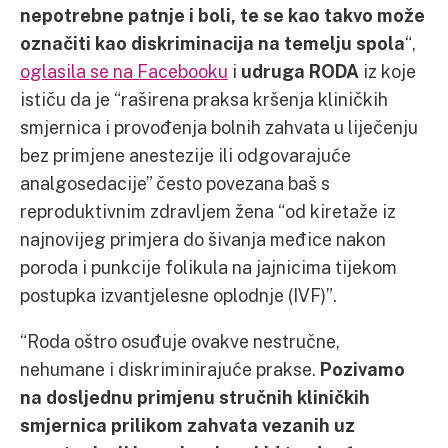
nepotrebne patnje i boli, te se kao takvo može
označiti kao diskriminacija na temelju spola
“,
oglasila se na Facebooku
i
udruga RODA
iz koje
ističu da je “raširena praksa kršenja kliničkih
smjernica i provođenja bolnih zahvata u liječenju
bez primjene anestezije ili odgovarajuće
analgosedacije” često povezana baš s
reproduktivnim zdravljem žena “od kiretaže iz
najnovijeg primjera do šivanja međice nakon
poroda i punkcije folikula na jajnicima tijekom
postupka izvantjelesne oplodnje (IVF)”.
“Roda oštro osuđuje ovakve nestručne,
nehumane i diskriminirajuće prakse.
Pozivamo
na dosljednu primjenu stručnih kliničkih
smjernica prilikom zahvata vezanih uz