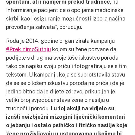
spontani, ali i namjerni prekid trudnoće
, na
informiranje pacijentica o opcijama medicinske
skrbi, kao i osiguranje mogućnosti izbora načina
provođenja zahvata”, poručuju.
Roda je 2014. godine organizirala kampanju
#PrekinimoSutnju
kojom su žene pozvane da
podijele s drugima svoje loše iskustvo poroda
tako da napišu svoju priču i fotografiraju se s tim
tekstom. U kampanji, koja se suprotstavila stavu
da se se o lošem iskustvu poroda ne priča i da je
jedino bitno da je dijete zdravo, prikupljen je
veliki broj svjedočanstava žena o nasilju u
trudnoći i porodu.
I u toj akciji na vidjelo su
izašli neizbježni mizogini liječnički komentari
o jebanju i ostalo psihičko i fizičko nasilje koje
žene proživljavaju u ustanovama u kojima bi