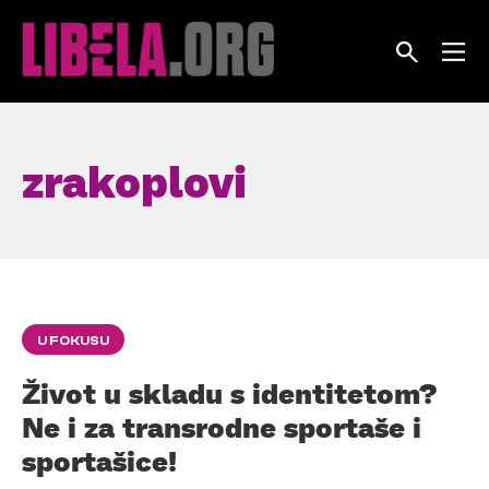
Skip
to
content
zrakoplovi
U FOKUSU
Život u skladu s identitetom?
Ne i za transrodne sportaše i
sportašice!