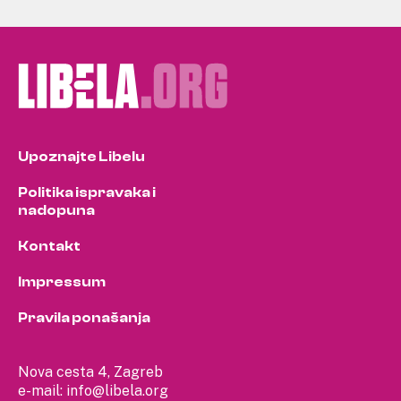
Upoznajte Libelu
Politika ispravaka i
nadopuna
Kontakt
Impressum
Pravila ponašanja
Nova cesta 4, Zagreb
e-mail:
info@libela.org