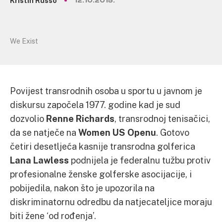
Kristin Russo
12.10.2015.
We Exist
Povijest transrodnih osoba u sportu u javnom je
diskursu započela 1977. godine kad je sud
dozvolio
Renne Richards
, transrodnoj tenisačici,
da se natječe na
Women US Openu
. Gotovo
četiri desetljeća kasnije transrodna golferica
Lana Lawless
podnijela je federalnu tužbu protiv
profesionalne ženske golferske asocijacije, i
pobijedila, nakon što je upozorila na
diskriminatornu odredbu da natjecateljice moraju
biti žene ‘od rođenja’.