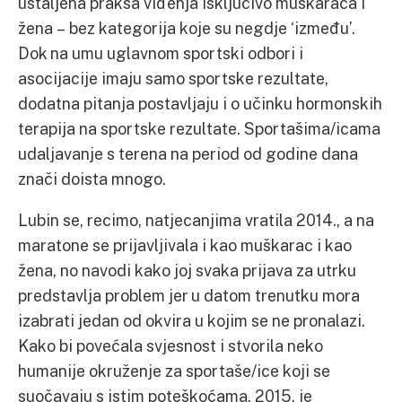
ustaljena praksa viđenja isključivo muškaraca i
žena – bez kategorija koje su negdje ‘između’.
Dok na umu uglavnom sportski odbori i
asocijacije imaju samo sportske rezultate,
dodatna pitanja postavljaju i o učinku hormonskih
terapija na sportske rezultate. Sportašima/icama
udaljavanje s terena na period od godine dana
znači doista mnogo.
Lubin se, recimo, natjecanjima vratila 2014., a na
maratone se prijavljivala i kao muškarac i kao
žena, no navodi kako joj svaka prijava za utrku
predstavlja problem jer u datom trenutku mora
izabrati jedan od okvira u kojim se ne pronalazi.
Kako bi povećala svjesnost i stvorila neko
humanije okruženje za sportaše/ice koji se
suočavaju s istim poteškoćama, 2015. je