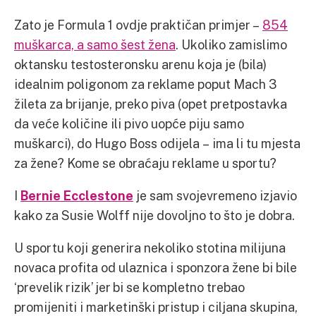
Zato je Formula 1 ovdje praktičan primjer –
854
muškarca, a samo šest žena
. Ukoliko zamislimo
oktansku testosteronsku arenu koja je (bila)
idealnim poligonom za reklame poput Mach 3
žileta za brijanje, preko piva (opet pretpostavka
da veće količine ili pivo uopće piju samo
muškarci), do Hugo Boss odijela – ima li tu mjesta
za žene? Kome se obraćaju reklame u sportu?
I
Bernie Ecclestone
je sam svojevremeno izjavio
kako za Susie Wolff nije dovoljno to što je dobra.
U sportu koji generira nekoliko stotina milijuna
novaca profita od ulaznica i sponzora žene bi bile
‘prevelik rizik’ jer bi se kompletno trebao
promijeniti i marketinški pristup i ciljana skupina,