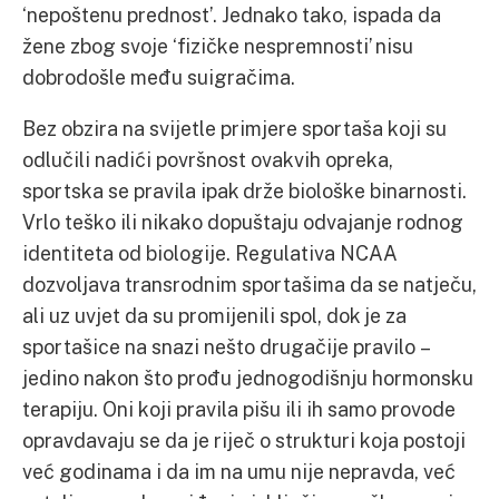
‘nepoštenu prednost’. Jednako tako, ispada da
žene zbog svoje ‘fizičke nespremnosti’ nisu
dobrodošle među suigračima.
Bez obzira na svijetle primjere sportaša koji su
odlučili nadići površnost ovakvih opreka,
sportska se pravila ipak drže biološke binarnosti.
Vrlo teško ili nikako dopuštaju odvajanje rodnog
identiteta od biologije. Regulativa NCAA
dozvoljava transrodnim sportašima da se natječu,
ali uz uvjet da su promijenili spol, dok je za
sportašice na snazi nešto drugačije pravilo –
jedino nakon što prođu jednogodišnju hormonsku
terapiju. Oni koji pravila pišu ili ih samo provode
opravdavaju se da je riječ o strukturi koja postoji
već godinama i da im na umu nije nepravda, već