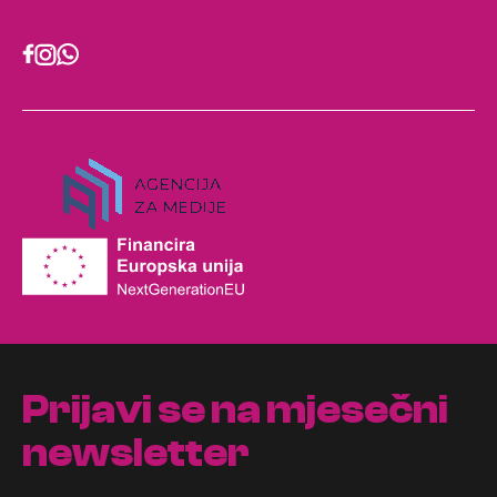
Prijavi se na mjesečni
newsletter