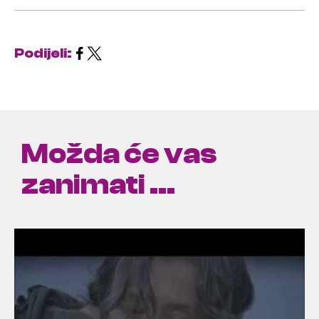
Podijeli:
Možda će vas
zanimati ...