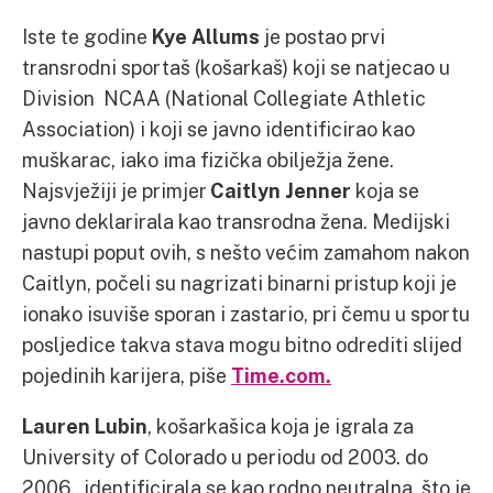
Iste te godine
Kye Allums
je postao prvi
transrodni sportaš (košarkaš) koji se natjecao u
Division NCAA (National Collegiate Athletic
Association) i koji se javno identificirao kao
muškarac, iako ima fizička obilježja žene.
Najsvježiji je primjer
Caitlyn Jenner
koja se
javno deklarirala kao transrodna žena. Medijski
nastupi poput ovih, s nešto većim zamahom nakon
Caitlyn, počeli su nagrizati binarni pristup koji je
ionako isuviše sporan i zastario, pri čemu u sportu
posljedice takva stava mogu bitno odrediti slijed
pojedinih karijera, piše
Time.com.
Lauren Lubin
, košarkašica koja je igrala za
University of Colorado u periodu od 2003. do
2006., identificirala se kao rodno neutralna, što je