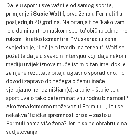
Da je u sportu sve važnije od samog sporta,
primjer je i
Susie Wolff
, prva žena u Formuli 1 u
posljednjih 20 godina. Na pitanja tipa ‘kako vam
je u dominantno muškom sportu’ obično odmahne
rukom i kratko komentira: “Muškarac ili žena,
svejedno je, riječ je o izvedbi na terenu”. Wolf se
požalila da je u svakom intervjuu koji daje nekom
mediju uvijek iznova muče istim pitanjima, dok je
za njene rezultate pitaju uglavno sporadično. To
dovodi zapravo do nečega o čemu inače
vjerojatno ne razmišljam(o), a to je – što je to u
sport uvelo tako determinativnu rodnu binarnost?
Ako žena komotno može voziti Formulu 1, i tu se
nekakva ‘fizička spremnost’ briše – zašto u
Formuli nema više žena? Jer ih se ne ohrabruje na
sudjelovanje.