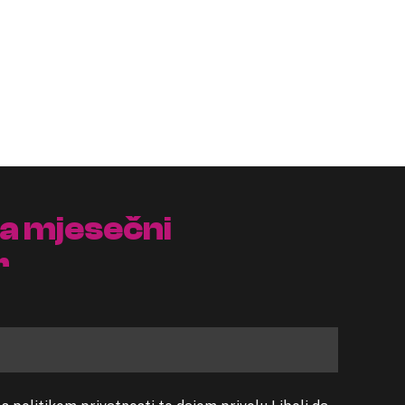
na mjesečni
r