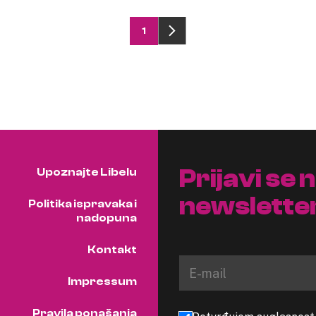
1
Prijavi se 
Upoznajte Libelu
newslette
Politika ispravaka i
nadopuna
Kontakt
Impressum
Pravila ponašanja