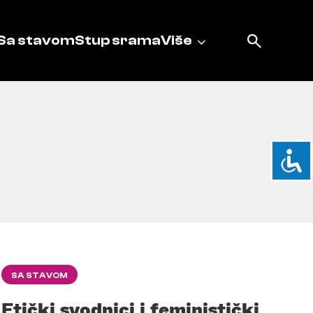
Sa stavom
Stup srama
Više
SA STAVOM
Etički svodnici i feministički