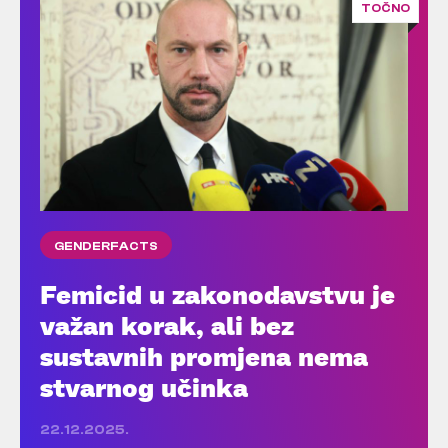
TOČNO
GENDERFACTS
Femicid u zakonodavstvu je
važan korak, ali bez
sustavnih promjena nema
stvarnog učinka
22.12.2025.