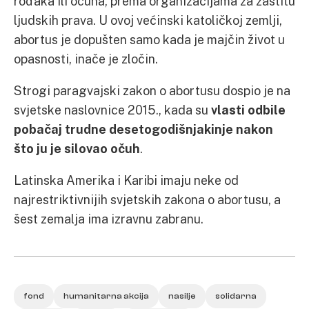
rođaka ili očuha, prema organizacijama za zaštitu
ljudskih prava. U ovoj većinski katoličkoj zemlji,
abortus je dopušten samo kada je majčin život u
opasnosti, inače je zločin.
Strogi paragvajski zakon o abortusu dospio je na
svjetske naslovnice 2015., kada su
vlasti odbile
pobačaj trudne desetogodišnjakinje nakon
što ju je silovao očuh
.
Latinska Amerika i Karibi imaju neke od
najrestriktivnijih svjetskih zakona o abortusu, a
šest zemalja ima izravnu zabranu.
fond
humanitarna akcija
nasilje
solidarna