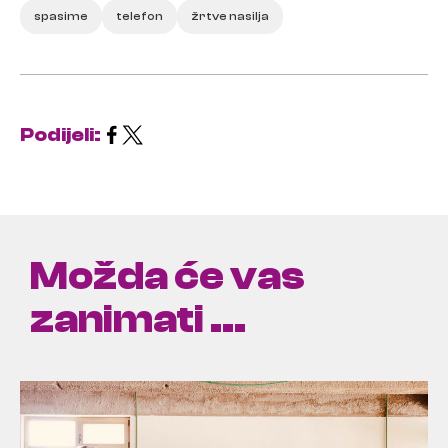
spasime
telefon
žrtve nasilja
Podijeli:
Možda će vas
zanimati ...