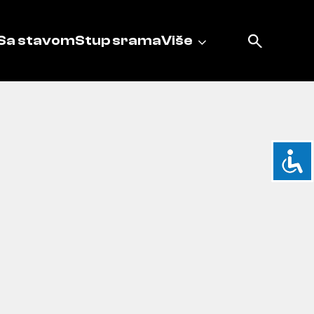
Sa stavom
Stup srama
Više