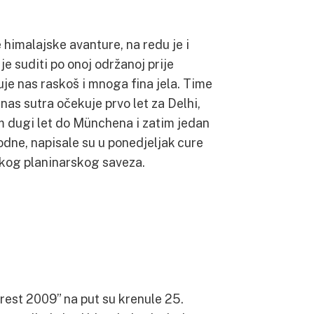
 himalajske avanture, na redu je i
e suditi po onoj održanoj prije
uje nas raskoš i mnoga fina jela. Time
 nas sutra očekuje prvo let za Delhi,
m dugi let do Münchena i zatim jedan
odne, napisale su u ponedjeljak cure
kog planinarskog saveza.
rest 2009” na put su krenule 25.