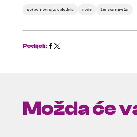
potpomognuta oplodnja
rode
ženska mreža
Podijeli:
Možda će va