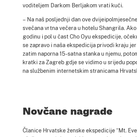
voditeljem Darkom Berljakom vrati kući.
– Na naš posljednji dan ove dvijeipolmjesečne
svečana vrtna večera u hotelu Shangrila. Ako j
godinu i pol u čast Cho Oyu ekspedicije, oček
se zapravo i naša ekspedicija privodi kraju jer
zatim naporna 15-satna stanka u njemu, poto
kratki za Zagreb gdje se vidimo u srijedu pop
na službenim internetskim stranicama Hrvats
Novčane nagrade
Članice Hrvatske ženske ekspedicije “Mt. Eve