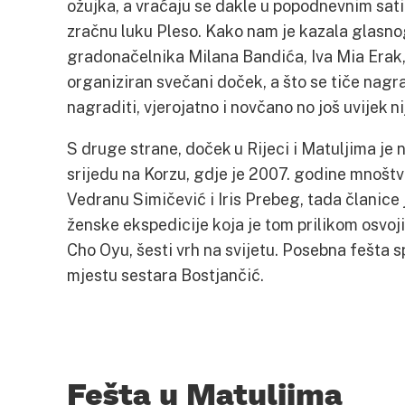
ožujka, a vraćaju se dakle u popodnevnim satim
zračnu luku Pleso. Kako nam je kazala glas
gradonačelnika Milana Bandića, Iva Mia Erak, a
organiziran svečani doček, a što se tiče nagr
nagraditi, vjerojatno i novčano no još uvijek n
S druge strane, doček u Rijeci i Matuljima je 
srijedu na Korzu, gdje je 2007. godine mnoštv
Vedranu Simičević i Iris Prebeg, tada članic
ženske ekspedicije koja je tom prilikom osvoji
Cho Oyu, šesti vrh na svijetu. Posebna fešta 
mjestu sestara Bostjančić.
Fešta u Matuljima