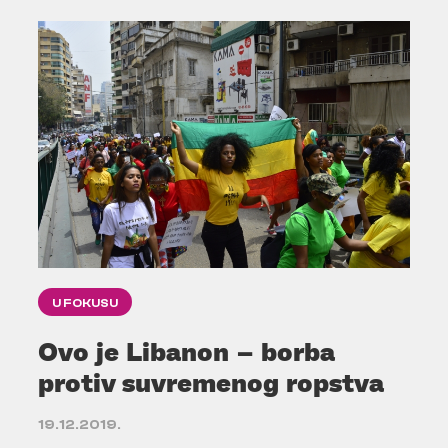
U FOKUSU
Ovo je Libanon – borba
protiv suvremenog ropstva
19.12.2019.