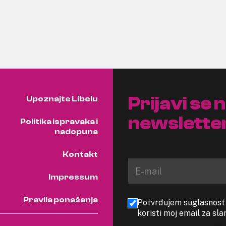
Prijavi se 
Upoznajte Libelu
newslette
Politika ispravaka i
nadopuna
Kontakt
Impressum
Pravila ponašanja
Potvrđujem suglasnost s
koristi moj email za sl