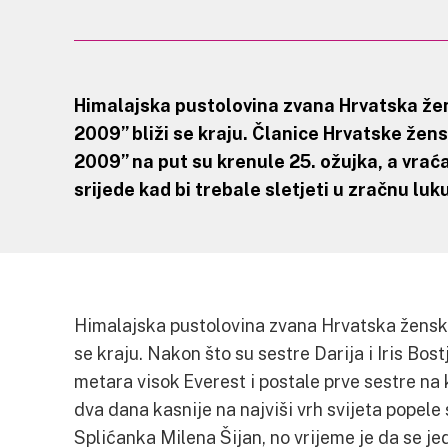
Himalajska pustolovina zvana Hrvatska žen
2009” bliži se kraju. Članice Hrvatske žen
2009” na put su krenule 25. ožujka, a vra
srijede kad bi trebale sletjeti u zračnu luk
Himalajska pustolovina zvana Hrvatska ženska
se kraju. Nakon što su sestre Darija i Iris Bos
metara visok Everest i postale prve sestre na k
dva dana kasnije na najviši vrh svijeta popel
Splićanka Milena Šijan, no vrijeme je da se j