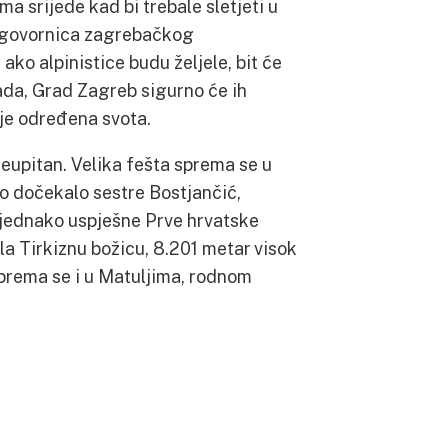
a srijede kad bi trebale sletjeti u
nogovornica zagrebačkog
ko alpinistice budu željele, bit će
ada, Grad Zagreb sigurno će ih
ije određena svota.
neupitan. Velika fešta sprema se u
o dočekalo sestre Bostjančić,
e jednako uspješne Prve hrvatske
la Tirkiznu božicu, 8.201 metar visok
sprema se i u Matuljima, rodnom