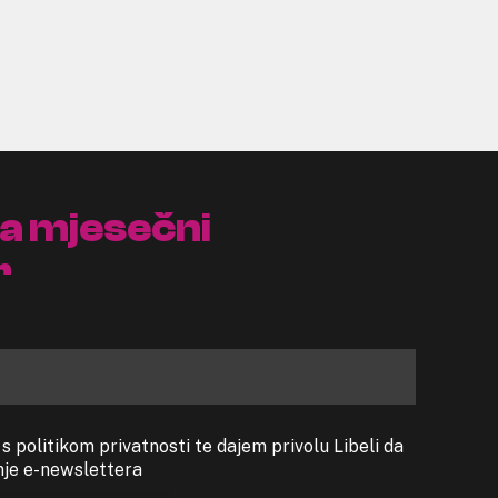
na mjesečni
r
 politikom privatnosti te dajem privolu Libeli da
anje e-newslettera