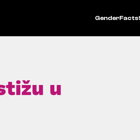
GenderFacts
stižu u