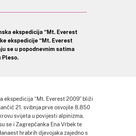
ska ekspedicija “Mt. Everest
ske ekspedicije “Mt. Everest
ćaju se u popodnevnim satima
u Pleso.
 ekspedicija “Mt. Everest 2009” bliži
tjančić 21. svibnja prve osvojile 8.850
rovu svijeta u povijesti alpinizma,
e su se i Zagrepčanka Ena Vrbek te
edanaest hrabrih djevojaka zajedno s