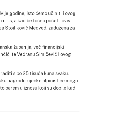
vije godine, isto ćemo učiniti i ovog
i Iris, a kad će točno početi, ovisi
Lea Stoiljković Medved, zadužena za
anska županija, već financijski
jančić, te Vedranu Simičević i ovog
graditi s po 25 tisuća kuna svaku,
jsku nagradu riječke alpinistice mogu
to barem u iznosu koji su dobile kad