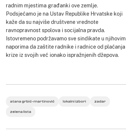
radnim mjestima građanki ove zemlje.
Podsjećamo je na Ustav Republike Hrvatske koji
kaže da su najviše društvene vrednote
ravnopravnost spolova i socijalna pravda.
Istovremeno podržavamo sve sindikate u njihovim
naporima da zaštite radnike i radnice od plaćanja
krize iz svojih već ionako ispražnjenih džepova.
atana grbić-martinović
lokalni izbori
zadar
zelena lista