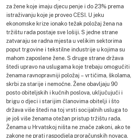
za žene koje imaju djecu penje i do 23% prema
istraživanju koje je proveo CESI. U jeku
ekonomske krize ionako težak položaj žena na
tržištu rada postaje sve lošiji. S jedne strane
zatvaraju se radna mjesta u velikim sektorima
poput trgovine i tekstilne industrije u kojima su
mahom zaposlene žene. S druge strane država
štedi upravo na uslugama koje trebaju omogućiti
ženama ravnopravniji položaj – vrtićima, školama,
skrbi za starije i nemoćne. Žene obavljaju 90
posto obiteljskih i kućnih poslova, uključujući i
brigu o djeci i starijim članovima obitelji i što
država više štedi na toj vrsti socijalnih usluga to
je još više ženama otežan pristup tržištu rada.
Ženama u Hrvatskoj ništa ne znače zakoni, ako te
zakone ne prati raspodjela proračunskih novaca.