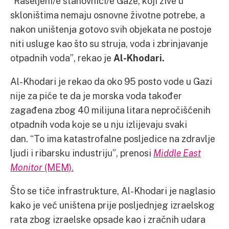
“Raseljeni/e stanovnici/e Gaze, koji žive u
skloništima nemaju osnovne životne potrebe, a
nakon uništenja gotovo svih objekata ne postoje
niti usluge kao što su struja, voda i zbrinjavanje
otpadnih voda”, rekao je
Al-Khodari.
Al-Khodari je rekao da oko 95 posto vode u Gazi
nije za piće te da je morska voda također
zagađena zbog 40 milijuna litara nepročišćenih
otpadnih voda koje se u nju izlijevaju svaki
dan. “To ima katastrofalne posljedice na zdravlje
ljudi i ribarsku industriju”, prenosi
Middle East
Monitor
(MEM).
Što se tiče infrastrukture, Al-Khodari je naglasio
kako je već uništena prije posljednjeg izraelskog
rata zbog izraelske opsade kao i zračnih udara