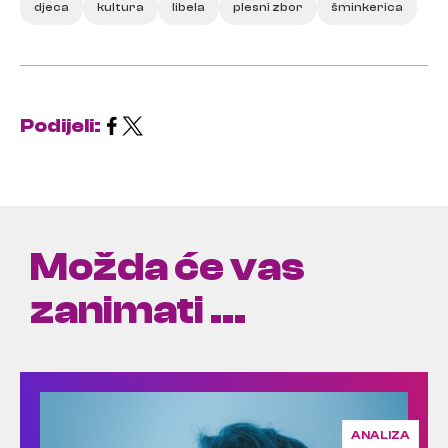
djeca
kultura
libela
plesni zbor
šminkerica
Podijeli:
Možda će vas
zanimati ...
ANALIZA