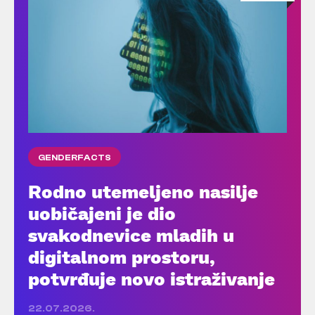
GENDERFACTS
Rodno utemeljeno nasilje
uobičajeni je dio
svakodnevice mladih u
digitalnom prostoru,
potvrđuje novo istraživanje
22.07.2026.