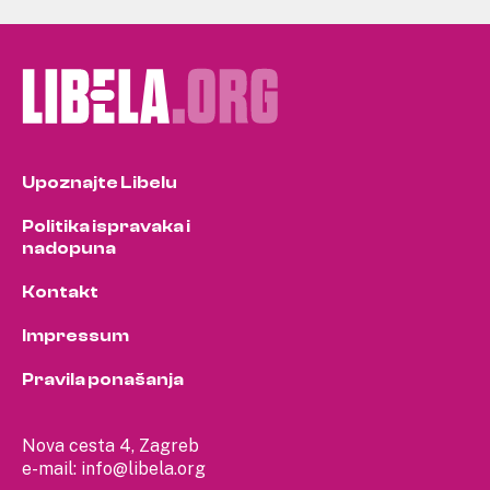
Upoznajte Libelu
Politika ispravaka i
nadopuna
Kontakt
Impressum
Pravila ponašanja
Nova cesta 4, Zagreb
e-mail:
info@libela.org