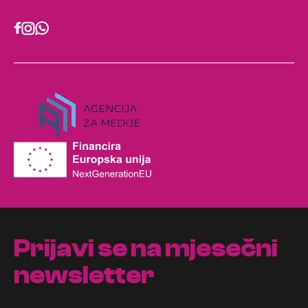
Prijavi se na mjesečni
newsletter