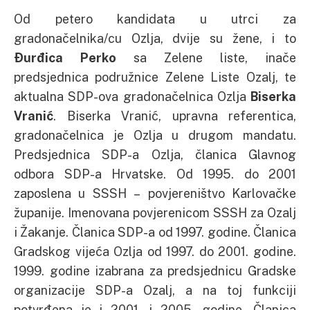
Od petero kandidata u utrci za
gradonačelnika/cu Ozlja, dvije su žene, i to
Đurđica Perko
sa Zelene liste, inače
predsjednica podružnice Zelene Liste Ozalj, te
aktualna SDP-ova gradonačelnica Ozlja
Biserka
Vranić
. Biserka Vranić, upravna referentica,
gradonačelnica je Ozlja u drugom mandatu.
Predsjednica SDP-a Ozlja, članica Glavnog
odbora SDP-a Hrvatske. Od 1995. do 2001
zaposlena u SSSH – povjereništvo Karlovačke
županije. Imenovana povjerenicom SSSH za Ozalj
i Žakanje. Članica SDP-a od 1997. godine. Članica
Gradskog vijeća Ozlja od 1997. do 2001. godine.
1999. godine izabrana za predsjednicu Gradske
organizacije SDP-a Ozalj, a na toj funkciji
potvrđena je i 2001. i 2005. godine. Članica