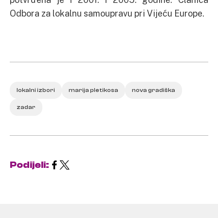
Odbora za lokalnu samoupravu pri Vijeću Europe.
lokalni izbori
marija pletikosa
nova gradiška
zadar
Podijeli: