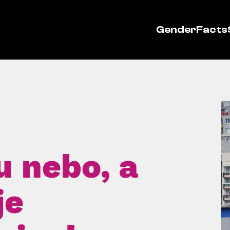
GenderFacts
u nebo, a
je