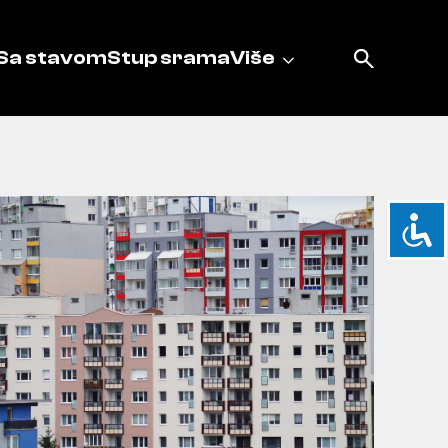
Sa stavom
Stup srama
Više