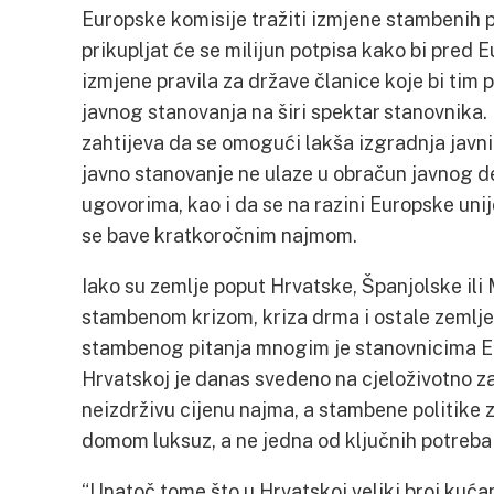
Europske komisije tražiti izmjene stambenih p
prikupljat će se milijun potpisa kako bi pred E
izmjene pravila za države članice koje bi tim
javnog stanovanja na širi spektar stanovnika.
zahtijeva da se omogući lakša izgradnja javni
javno stanovanje ne ulaze u obračun javnog de
ugovorima, kao i da se na razini Europske unij
se bave kratkoročnim najmom.
Iako su zemlje poput Hrvatske, Španjolske il
stambenom krizom, kriza drma i ostale zemlje 
stambenog pitanja mnogim je stanovnicima EU
Hrvatskoj je danas svedeno na cjeloživotno za
neizdrživu cijenu najma, a stambene politike
domom luksuz, a ne jedna od ključnih potreba 
“Unatoč tome što u Hrvatskoj veliki broj kućan