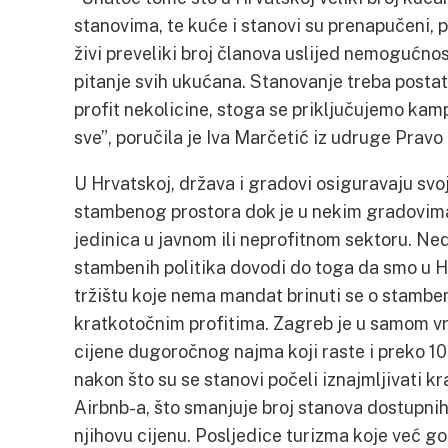
stanovima, te kuće i stanovi su prenapučeni,
živi preveliki broj članova uslijed nemogućno
pitanje svih ukućana. Stanovanje treba postat
profit nekolicine, stoga se priključujemo kam
sve”, poručila je Iva Marčetić iz udruge Pravo
U Hrvatskoj, država i gradovi osiguravaju s
stambenog prostora dok je u nekim gradovim
jedinica u javnom ili neprofitnom sektoru. Ned
stambenih politika dovodi do toga da smo u H
tržištu koje nema mandat brinuti se o stamb
kratkotočnim profitima. Zagreb je u samom v
cijene dugoročnog najma koji raste i preko 10
nakon što su se stanovi počeli iznajmljivati 
Airbnb-a, što smanjuje broj stanova dostupn
njihovu cijenu. Posljedice turizma koje već g