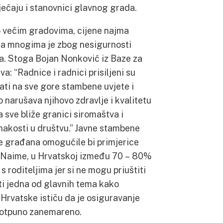
jećaju i stanovnici glavnog grada.
o većim gradovima, cijene najma
 a mnogima je zbog nesigurnosti
a. Stoga Bojan Nonković iz Baze za
a: “Radnice i radnici prisiljeni su
ajati na sve gore stambene uvjete i
o narušava njihovo zdravlje i kvalitetu
a sve bliže granici siromaštva i
dnakosti u društvu.” Javne stambene
be građana omogućile bi primjerice
. Naime, u Hrvatskoj između 70 – 80%
s roditeljima jer si ne mogu priuštiti
osti jedna od glavnih tema kako
 Hrvatske ističu da je osiguravanje
potpuno zanemareno.