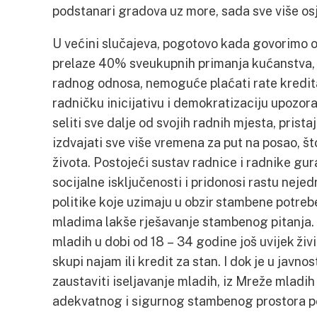
podstanari gradova uz more, sada sve više os
U većini slučajeva, pogotovo kada govorimo 
prelaze 40% sveukupnih primanja kućanstva,
radnog odnosa, nemoguće plaćati rate kredit
radničku inicijativu i demokratizaciju upozorav
seliti sve dalje od svojih radnih mjesta, prist
izdvajati sve više vremena za put na posao, št
života. Postojeći sustav radnice i radnike gur
socijalne isključenosti i pridonosi rastu neje
politike koje uzimaju u obzir stambene potre
mladima lakše rješavanje stambenog pitanja
mladih u dobi od 18 – 34 godine još uvijek živi 
skupi najam ili kredit za stan. I dok je u javn
zaustaviti iseljavanje mladih, iz Mreže mladih
adekvatnog i sigurnog stambenog prostora 