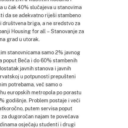
 pa u čak 40% slučajeva u stanovima
sti da se adekvatno riješi stambeno
i društvena briga, a ne sredstvo za
panji Housing for all – Stanovanje za
 na grad u utorak.
vojim stanovnicama samo 2% javnog
a poput Beča i do 60% stambenih
ostatak javnih stanova i javnih
rvatskoj u potpunosti prepušteni
enim potrebama, već samo o
rhu europskih metropola po porastu
% godišnje. Problem postaje i veći
kratkoročno, putem servisa poput
ih za dugoročan najam te povećava
odinama osjećaju studenti i drugi