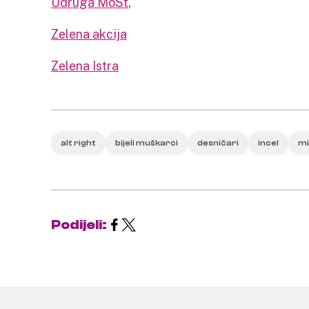
Udruga MoSt
,
Zelena akcija
Zelena Istra
alt right
bijeli muškarci
desničari
incel
mi
Podijeli: