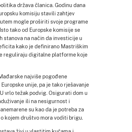
olitika država članica. Godinu dana
uropsku komisiju stavili zahtjev
 putem mogle proširiti svoje programe
 Isto tako od Europske komisije se
h stanova na način da investicije u
ficita kako je definirano Mastriškim
e reguliraju digitalne platforme koje
i Mađarske najviše pogođene
Europske unije, pa je tako rješavanje
 vrlo težak podvig. Osigurati dom u
duživanje ili na nesigurnost i
 zanemarene su kao da je potreba za
o kojem društvo mora voditi brigu.
stava živi u vlastitim kućama i