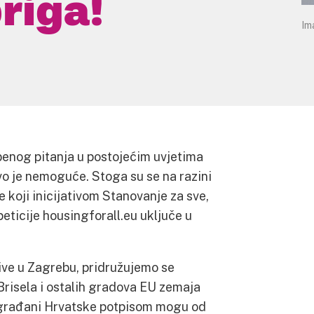
riga!
Im
benog pitanja u postojećim uvjetima
vo je nemoguće. Stoga su se na razini
je koji inicijativom Stanovanje za sve,
ticije housingforall.eu uključe u
ive u Zagrebu, pridružujemo se
risela i ostalih gradova EU zemaja
 i građani Hrvatske potpisom mogu od