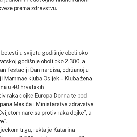
bveze prema zdravstvu.
bolesti u svijetu godišnje oboli oko
vatskoj godišnje oboli oko 2.300, a
anifestaciji Dan narcisa, održanoj u
iji Mammae kluba Osijek – Kluba žena
ana u 40 hrvatskih
tiv raka dojke Europa Donna te pod
pana Mesića i Ministarstva zdravstva
Cvijetom narcisa protiv raka dojke”, a
e”.
ječkom trgu, rekla je Katarina