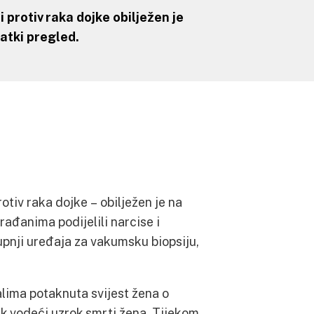
 protiv raka dojke obilježen je
ratki pregled.
otiv raka dojke – obilježen je na
đanima podijelili narcise i
upnji uređaja za vakumsku biopsiju,
lima potaknuta svijest žena o
jek vodeći uzrok smrti žena. Tijekom