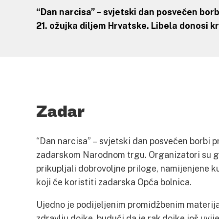
“Dan narcisa” – svjetski dan posvećen borbi
21. ožujka diljem Hrvatske. Libela donosi k
Zadar
“Dan narcisa” – svjetski dan posvećen borbi pr
zadarskom Narodnom trgu. Organizatori su gra
prikupljali dobrovoljne priloge, namijenjene k
koji će koristiti zadarska Opća bolnica.
Ujedno je podijeljenim promidžbenim materija
zdravlju dojke, budući da je rak dojke još uvi