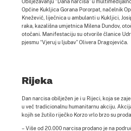
Obilježavanju “Dana narcisa” u multimedijaln
Općine Kukljica Gorana Pororpat, načelnik Op
Knežević, liječnica u ambulanti u Kukljici, Jos
raka, kazališna umjetnica Milena Dundov, oto
otočani. Manifestaciju su otvorile članice Ud
pjesmu “Vjeruj u ljubav” Olivera Dragojevića.
Rijeka
Dan narcisa obilježen je i u Rijeci, koja se za
u već tradicionalnu humanitarnu akciju. Akcija
kojih se žutilo riječko Korzo vrlo brzo su proda
– Više od 20.000 narcisa prodano je na područ