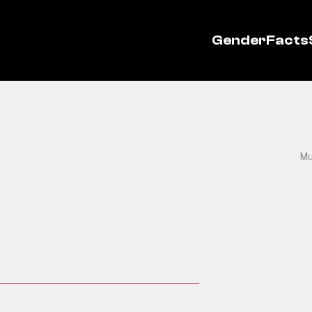
GenderFacts
Mu