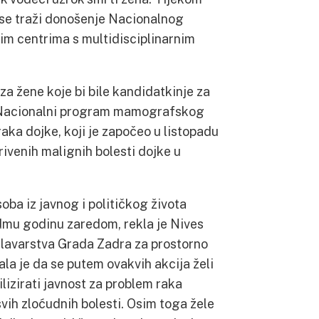
m se traži donošenje Nacionalnog
nim centrima s multidisciplinarnim
 za žene koje bi bile kandidatkinje za
. Nacionalni program mamografskog
raka dojke, koji je započeo u listopadu
rivenih malignih bolesti dojke u
oba iz javnog i političkog života
dmu godinu zaredom, rekla je Nives
glavarstva Grada Zadra za prostorno
dala je da se putem ovakvih akcija želi
ilizirati javnost za problem raka
svih zloćudnih bolesti. Osim toga žele