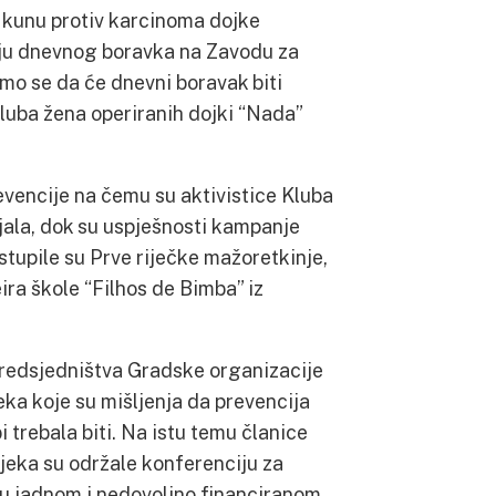
u kunu protiv karcinoma dojke
iju dnevnog boravka na Zavodu za
mo se da će dnevni boravak biti
luba žena operiranih dojki “Nada”
evencije na čemu su aktivistice Kluba
jala, dok su uspješnosti kampanje
stupile su Prve riječke mažoretkinje,
ira škole “Filhos de Bimba” iz
 predsjedništva Gradske organizacije
a koje su mišljenja da prevencija
i trebala biti. Na istu temu članice
eka su održale konferenciju za
 u jadnom i nedovoljno financiranom