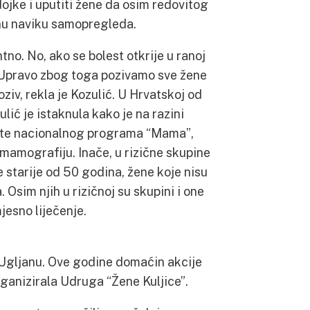
dojke i uputiti žene da osim redovitog
nu naviku samopregleda.
no. No, ako se bolest otkrije u ranoj
v. Upravo zbog toga pozivamo sve žene
iv, rekla je Kozulić. U Hrvatskoj od
lić je istaknula kako je na razini
tate nacionalnog programa “Mama”,
mamografiju. Inače, u rizične skupine
 starije od 50 godina, žene koje nisu
 Osim njih u rizičnoj su skupini i one
esno liječenje.
u Ugljanu. Ove godine domaćin akcije
organizirala Udruga “Žene Kuljice”.