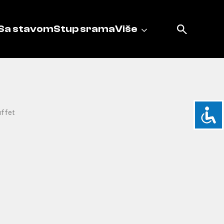
Sa stavom
Stup srama
Više
ffet