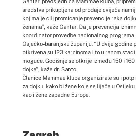
Gantar, predsjednica Mammae kluba, pripremlj
sredstva prikupljena od prodaje cvijeća namij
kojima je cilj promicanje prevencije raka doj
ženama”, kaže Gantar. Da je prevencija iznimn
koordinator provedbe nacionalnog programa r
Osječko-baranjsku županiju. “U dvije godine 
otkrivena su 123 karcinoma i to u ranom stadij
moguće. Godišnje se otkrije između 150 i 160 
dojke”, kaže dr. Santo.
Članice Mammae kluba organizirale su i potpis
za dojku, kako bi žene koje se liječe u Osijeku
kao i žene zapadne Europe.
Zagreb