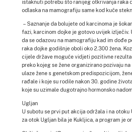
istaknuti potrebu što ranijeg otkrivanja raka 
odlaska na mamografiju same kod kuće stek
– Saznanje da bolujete od karcinoma je šokant
fazi, karcinom dojke je gotovo uvijek izlječi
da se odazovu na mamografiju kad im dođe poz
raka dojke godišnje oboli oko 2.300 žena. Kozu
cijele države moguće vidjeti pozitivne rezul
preko kojeg se žene organizirano pozivaju na 
ulaze žene s genetskom predispozicijom, žene
rađale i koje su rodile nakon 30. godine života.
koje su uzimale dugotrajno hormonsko nadomj
Ugljan
U subotu se prvi put akcija održala i na otok
za otok Ugljan bila je Kukljica, a program je 