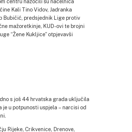
om centru nazočili su načelnica
ćine Kali Tino Vidov, Jadranka
ip Bubičić, predsjednik Lige protiv
čne mažoretkinje, KUD-ovi te brojni
ruge “Žene Kukljice” otpjevavši
jedno s još 44 hrvatska grada uključila
 je u potpunosti uspjela – narcisi od
ni.
ju Rijeke, Crikvenice, Drenove,