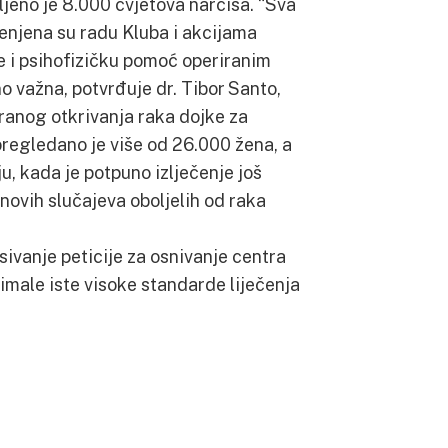
eno je 8.000 cvjetova narcisa. “Sva
enjena su radu Kluba i akcijama
ke i psihofizičku pomoć operiranim
o važna, potvrđuje dr. Tibor Santo,
anog otkrivanja raka dojke za
pregledano je više od 26.000 žena, a
u, kada je potpuno izlječenje još
novih slučajeva oboljelih od raka
ivanje peticije za osnivanje centra
 imale iste visoke standarde liječenja