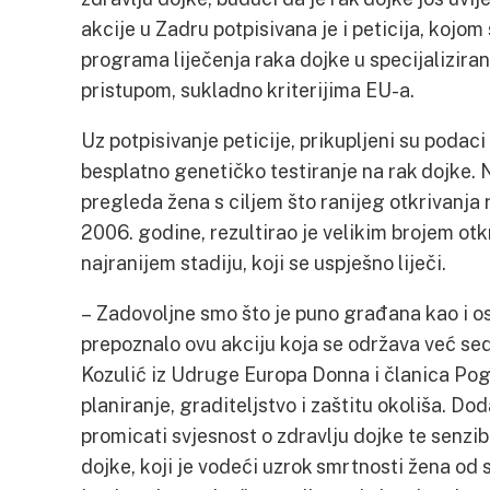
akcije u Zadru potpisivana je i peticija, kojo
programa liječenja raka dojke u specijalizira
pristupom, sukladno kriterijima EU-a.
Uz potpisivanje peticije, prikupljeni su podaci
besplatno genetičko testiranje na rak dojke
pregleda žena s ciljem što ranijeg otkrivanja 
2006. godine, rezultirao je velikim brojem otk
najranijem stadiju, koji se uspješno liječi.
– Zadovoljne smo što je puno građana kao i os
prepoznalo ovu akciju koja se održava već se
Kozulić iz Udruge Europa Donna i članica Po
planiranje, graditeljstvo i zaštitu okoliša. Do
promicati svjesnost o zdravlju dojke te senzib
dojke, koji je vodeći uzrok smrtnosti žena od 