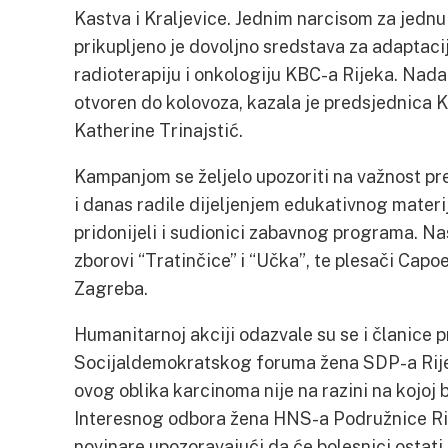
Kastva i Kraljevice. Jednim narcisom za jedn
prikupljeno je dovoljno sredstava za adaptac
radioterapiju i onkologiju KBC-a Rijeka. Nada
otvoren do kolovoza, kazala je predsjednica K
Katherine Trinajstić.
Kampanjom se željelo upozoriti na važnost pr
i danas radile dijeljenjem edukativnog materi
pridonijeli i sudionici zabavnog programa. Na
zborovi “Tratinčice” i “Učka”, te plesači Capoe
Zagreba.
Humanitarnoj akciji odazvale su se i članice
Socijaldemokratskog foruma žena SDP-a Rijek
ovog oblika karcinoma nije na razini na kojoj b
Interesnog odbora žena HNS-a Podružnice Rij
novinare upozoravajući da će bolesnici ostati