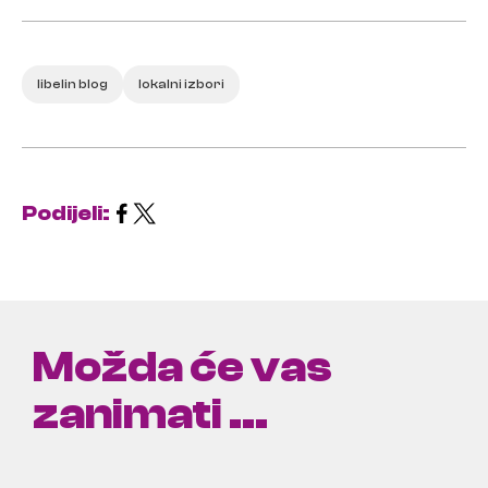
libelin blog
lokalni izbori
Podijeli:
Možda će vas
zanimati ...