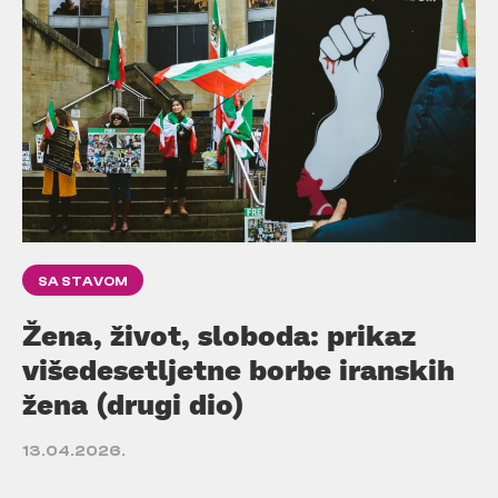
SA STAVOM
Žena, život, sloboda: prikaz
višedesetljetne borbe iranskih
žena (drugi dio)
13.04.2026.