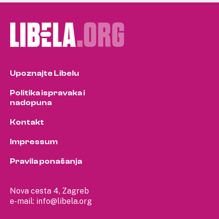
Upoznajte Libelu
Politika ispravaka i
nadopuna
Kontakt
Impressum
Pravila ponašanja
Nova cesta 4, Zagreb
e-mail:
info@libela.org