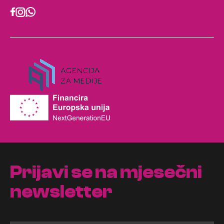
Prijavi se na mjesečni
newsletter