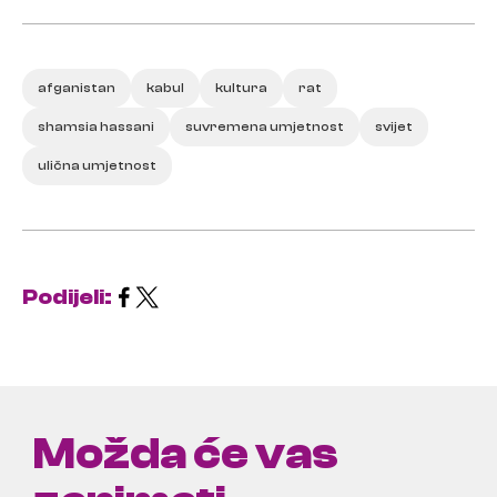
afganistan
kabul
kultura
rat
shamsia hassani
suvremena umjetnost
svijet
ulična umjetnost
Podijeli:
Možda će vas