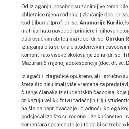
Od izlaganja, posebno su zanimljive teme bile
obljetnice njena rođenja (izlaganje doc. dr. sc
kod Liburna (prof. dr. sc.
Anamarije Kurilić
, 
matrijarhatu navodeći primjere i njihove nelo
dubrovačkim obiteljima (doc. dr. sc.
Gordan R
izlaganja bila su ona o studentskim časopisi
komentiralo visoko školovanje žena (dr. sc.
Ti
Mažuranić i njenoj adolescenciji (doc. dr. sc.
Izlagači i izlagačice opušteno, ali i stručno s
šteta što nisu imali više vremena za predstavl
čitanje članaka iz studentskih časopisa, koje j
prikazuju veliku žrtvu tadašnjih triju student
naišle na neprihvaćanje i hladnoću kolega koj
podsjećali za što su rođene – za kućanstvo i 
komentara spomenuto je i to da bi se trebalo 