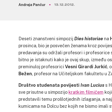
Andreja Pančur
13.12.2012.
Deseti znanstveni simpozij
Dies historiae
na
prosinca, bio je posvećen ženama kroz povij
predavanja su održali profesori i profesoric
bitno je istaknuti kako je ovaj skup, između o
preminuloj profesorici
Vesni Girardi Jurkić
, 
Bežen
, profesor na Učiteljskom fakultetu u 
Društvo studenata povijesti
Ivan Lucius
s H
sve prisutne u simpozijo
kratkim filmićem
koji
predstavili temu prošlotjednih izlaganja, a na
kumicama na Dolcu bez kojih ne bismo imali s