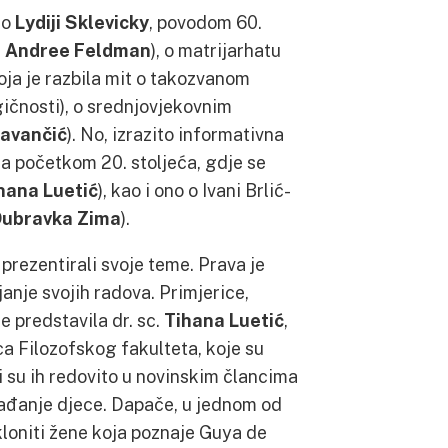
 o
Lydiji Sklevicky
, povodom 60.
.
Andree Feldman
), o matrijarhatu
koja je razbila mit o takozvanom
gičnosti), o srednjovjekovnim
avančić
). No, izrazito informativna
ma početkom 20. stoljeća, gdje se
hana Luetić
), kao i ono o Ivani Brlić-
Dubravka Zima
).
u prezentirali svoje teme. Prava je
janje svojih radova. Primjerice,
e predstavila dr. sc.
Tihana Luetić
,
ica Filozofskog fakulteta, koje su
i su ih redovito u novinskim člancima
rađanje djece. Dapače, u jednom od
kloniti žene koja poznaje Guya de