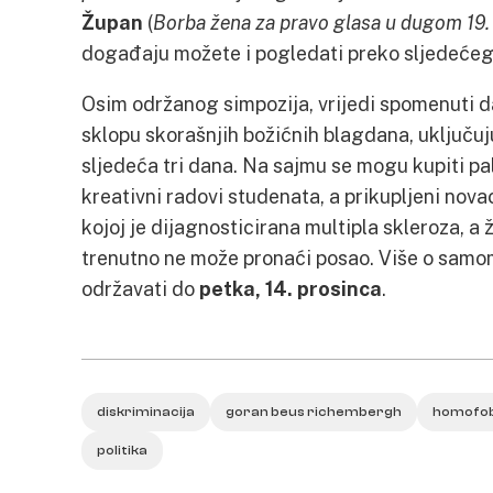
Župan
(
Borba žena za pravo glasa u dugom 19. 
događaju možete i pogledati preko sljedeće
Osim održanog simpozija, vrijedi spomenuti da
sklopu skorašnjih božićnih blagdana, uključuj
sljedeća tri dana. Na sajmu se mogu kupiti pal
kreativni radovi studenata, a prikupljeni nova
kojoj je dijagnosticirana multipla skleroza, 
trenutno ne može pronaći posao. Više o sa
održavati do
petka, 14. prosinca
.
diskriminacija
goran beus richembergh
homofob
politika