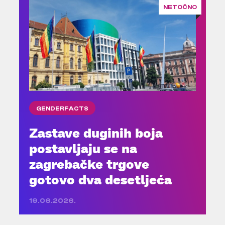
NETOČNO
GENDERFACTS
Zastave duginih boja
postavljaju se na
zagrebačke trgove
gotovo dva desetljeća
19.06.2026.