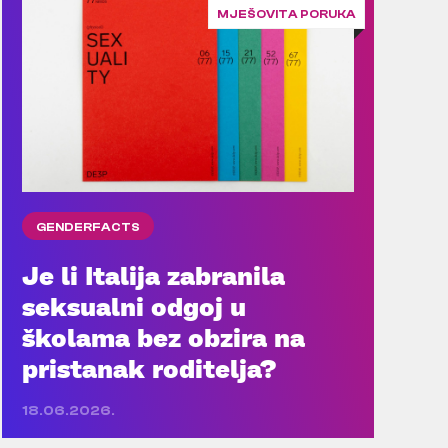
MJEŠOVITA PORUKA
GENDERFACTS
Je li Italija zabranila
seksualni odgoj u
školama bez obzira na
pristanak roditelja?
18.06.2026.