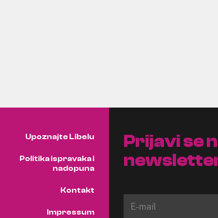
Prijavi se 
Upoznajte Libelu
newslette
Politika ispravaka i
nadopuna
Kontakt
Impressum