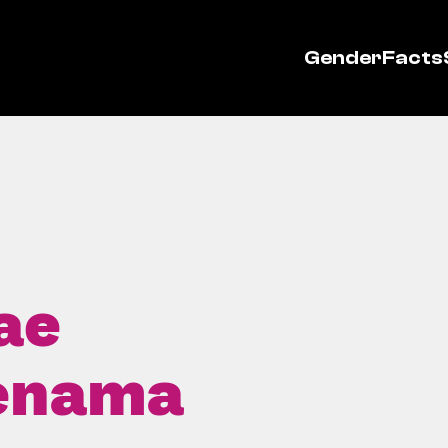
GenderFacts
ae
enama