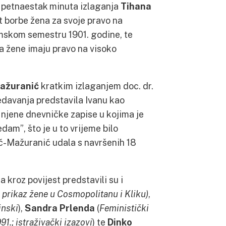
 petnaestak minuta izlaganja
Tihana
t borbe žena za svoje pravo na
imskom semestru 1901. godine, te
 da žene imaju pravo na visoko
Mažuranić
kratkim izlaganjem doc. dr.
redavanja predstavila Ivanu kao
njene dnevničke zapise u kojima je
dam”, što je u to vrijeme bilo
ć-Mažuranić udala s navršenih 18
kroz povijest predstavili su i
 prikaz žene u Cosmopolitanu i Kliku)
,
inski
),
Sandra Prlenda
(
Feministički
91.; istraživački izazovi
) te
Dinko