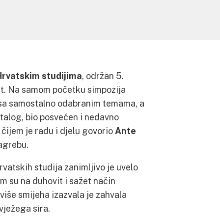
Hrvatskim studijima
, održan 5.
est. Na samom početku simpozija
e sa samostalno odabranim temama, a
stalog, bio posvećen i nedavno
o čijem je radu i djelu govorio
Ante
Zagrebu.
rvatskih studija zanimljivo je uvelo
m su na duhovit i sažet način
jviše smijeha izazvala je zahvala
vježega sira.