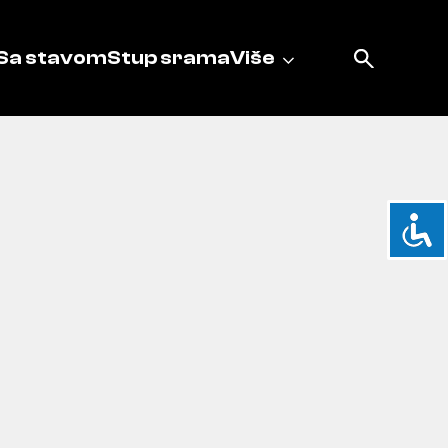
Sa stavom
Stup srama
Više