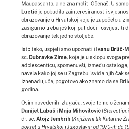
Maupassanta, a ne zna moliti Očenaš. U samo
Luetić
je pobudila zainteresiranost i svjesnos
obrazovanje u Hrvatskoj koje je započelo u z
zasigurno treba još koji put doći i osvijestiti
obrazovanje tek jedno stoljeće.
Isto tako, uspjeli smo upoznati i
Ivanu Brlić-
sc.
Dubravke Zime
, koja je u sklopu svoga p
adolescenticu, spomenuvši, između ostaloga, 
navela kako joj se u Zagrebu “sviđa njih čak se
iznenađujuće, pogotovo ako znamo da se Brli
godina.
Osim navedenih izlagača, svoje teme o ženama 
Danijel Labaš
i
Maja Mihovilović
(
Stereotipni
dr. sc.
Alojz Jembrih
(
Književni lik Katarine Zr
pokret u Hrvatskoj i Jugoslaviji od 1970-ih do 19