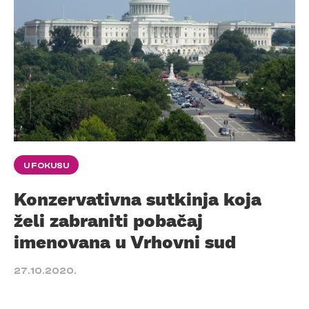
U FOKUSU
Konzervativna sutkinja koja
želi zabraniti pobačaj
imenovana u Vrhovni sud
27.10.2020.